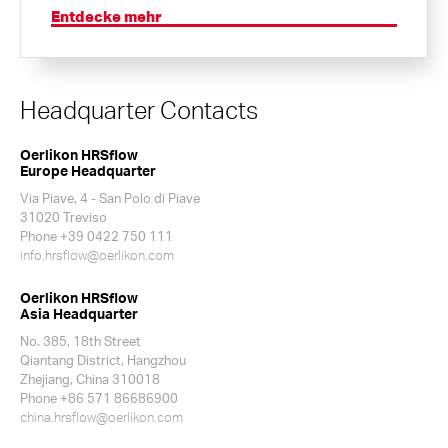
Entdecke mehr
Headquarter Contacts
Oerlikon HRSflow
Europe Headquarter
Via Piave, 4 - San Polo di Piave
31020 Treviso
Phone +39 0422 750 111
info.hrsflow@oerlikon.com
Oerlikon HRSflow
Asia Headquarter
No. 385, 18th Street
Qiantang District, Hangzhou
Zhejiang, China 310018
Phone +86 571 86686900
china.hrsflow@oerlikon.com