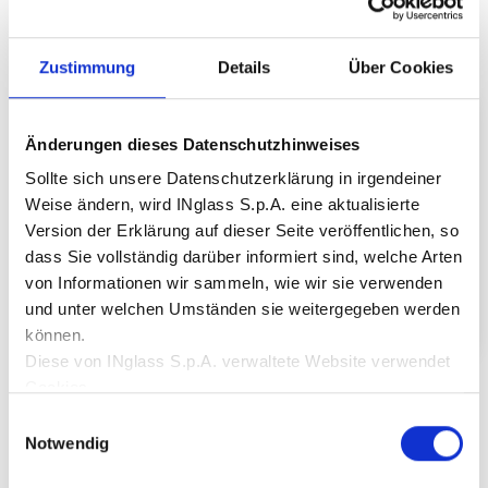
Zustimmung
Details
Über Cookies
Änderungen dieses Datenschutzhinweises
Sollte sich unsere Datenschutzerklärung in irgendeiner
Weise ändern, wird INglass S.p.A. eine aktualisierte
Version der Erklärung auf dieser Seite veröffentlichen, so
dass Sie vollständig darüber informiert sind, welche Arten
von Informationen wir sammeln, wie wir sie verwenden
und unter welchen Umständen sie weitergegeben werden
können.
Diese von INglass S.p.A. verwaltete Website verwendet
Diamond Lux
Cookies.
Die erste Wahl für Ihre Frontscheinwerfer
Entdecke mehr
Diese Website verwendet:
Einwilligungsauswahl
Notwendige Cookies:
Sie gewährleisten das normale
Notwendig
Funktionieren der Website, indem sie grundlegende