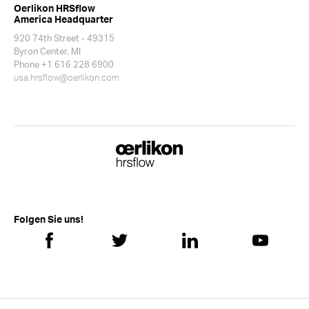
Oerlikon HRSflow
America Headquarter
920 74th Street - 49315
Byron Center. MI
Phone +1 616 228 6900
usa.hrsflow@oerlikon.com
Folgen Sie uns!