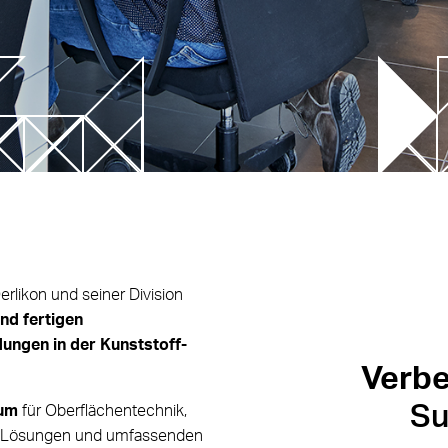
chnologie
tstrends
Fortschrittliche Simula
interspritzen oder FIM – Film
Einlesen der Füllsimulations
on Molding
FLEXflow-Systemsteuerung
au
Füllsimulation
rlikon und seiner Division
nd fertigen
ungen in der Kunststoff-
Verb
Su
rum
für Oberflächentechnik,
ne Lösungen und umfassenden