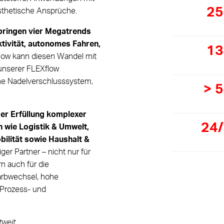
25
sthetische Ansprüche.
e bringen vier Megatrends
tivität, autonomes Fahren,
13
low kann diesen Wandel mit
unserer FLEXflow
ene Nadelverschlusssystem,
> 
er Erfüllung komplexer
24
 wie Logistik & Umwelt,
ilität sowie Haushalt &
iger Partner – nicht nur für
 auch für die
arbwechsel, hohe
 Prozess- und
weit .