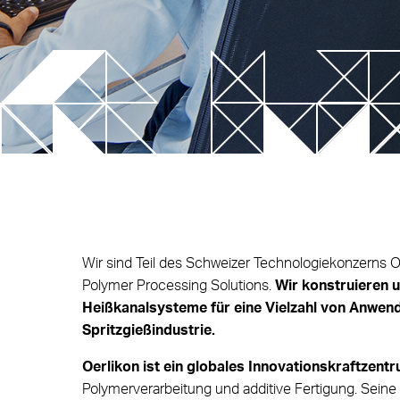
SLM Te
Steuereinheit
Thermische Steuereinheit T-Flow
Multikavitäten-Systeme
Zukunf
HRS
Neu! Düsen-Serie Up
V-Flow HRS Sequential Control Unit
Folienh
Injecti
NEU! EYEgate HRS
Leichtb
NEW! TECHflow HRS Line
Die SA-Düsenserie
Wir sind Teil des Schweizer Technologiekonzerns Oe
Polymer Processing Solutions.
Wir konstruieren u
Etagenwerkzeug Xd
Heißkanalsysteme für eine Vielzahl von Anwend
SP and TP Series
Spritzgießindustrie.
Oerlikon ist ein globales Innovationskraftzent
Polymerverarbeitung und additive Fertigung. Sei