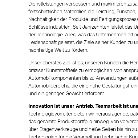
New Valve Gate Concept
Dienstleistungen verbessern und maximieren zus
fortschrittlichen Materialien die Leistung, Funktion
STARgate HRS™
Nachhaltigkeit der Produkte und Fertigungsprozes
Schlüsselindustrien. Seit Jahrzehnten leistet das 
der Technologie. Alles, was das Unternehmen erfind
Leidenschaft geleitet, die Ziele seiner Kunden zu 
nachhaltige Welt zu fördern.
Unser oberstes Ziel ist es, unseren Kunden die He
präziser Kunststoffteile zu ermöglichen: von anspr
Automobilkomponenten bis zu Anwendungen auße
Automobilbereichs, die eine hohe Gestaltungsfreih
und ein geringes Gewicht erfordern.
Innovation ist unser Antrieb. Teamarbeit ist un
Technologievorreiter bieten wir herausragende, pat
das gesamte Produktportfolio hinweg: von vorver
über Etagenwerkzeuge und heiße Seiten bis hin zu d
Technologien für die Verarbeitung technischer Ku