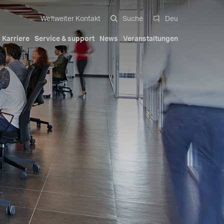
Weltweiter Kontakt
Suche
Deu
Karriere
Service & support
News
Veranstaltungen
g
alsysteme
d -broschüren
Kompakte Lösungen
Automobil Exterieur
Unsere Geschichte
Italiano
Mobilität
Trademarks
AGB
English
Kavitäten-
Hydraulischer Zylinder
Deutsch
Zubehör für Gartenarbeit
ungen
Pa Full Compact
 auf
Eingeschraubte Düsen mit
Español
e
reduziertem Anschnitt-Einbaumaß
中文
Kompaktes Etagenwerkzeug