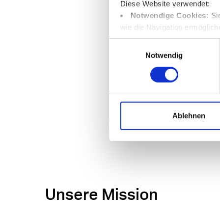
Diese Website verwendet:
Notwendige Cookies:
Sie
wie die Navigation ermöglich
Funktionale Cookies:
Si
Einwilligungsauswahl
Sprachauswahl oder den Stan
Notwendig
Leistungs-Cookies:
Sie 
durchschnittliche Dauer jede
verbessern;
Marketing-Cookies:
Sie 
Website-Besucher geben, um 
Ablehnen
Sie können Ihre Präferenzen 
klicken.
Unsere Mission