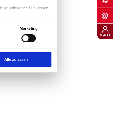
sie grundlegende Funktionen
(z. B. die Nutzer-ID, die
Marketing
ahl der Besuche,
nserer Website zu
blicke in das Verhalten der
timieren.
Alle zulassen
 Datenschutzerklärung