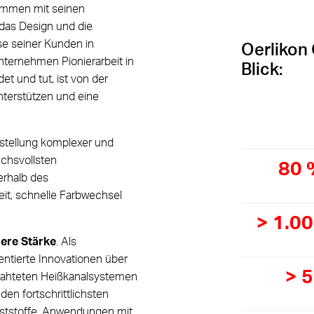
ammen mit seinen
, das Design und die
se seiner Kunden in
Oerlikon 
Unternehmen Pionierarbeit in
Blick:
et und tut, ist von der
unterstützen und eine
rstellung komplexer und
uchsvollsten
80 
rhalb des
eit, schnelle Farbwechsel
> 1.0
sere Stärke
. Als
entierte Innovationen über
> 
drahteten Heißkanalsystemen
en fortschrittlichsten
nststoffe, Anwendungen mit