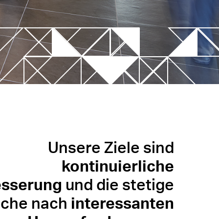
tionstechniken
daten in die
Unsere Ziele sind
kontinuierliche
esserung
und die stetige
che nach
interessanten