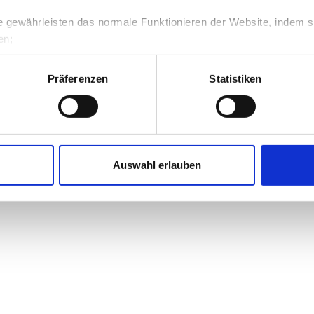
 gewährleisten das normale Funktionieren der Website, indem 
en;
e speichern Informationen, die der Nutzer bereits eingegeben hat 
dort des Nutzers);
Präferenzen
Statistiken
sammeln Informationen über die Nutzung der Website, z. B. Anz
s Besuchs, aufgerufene Seiten, um die Benutzerfreundlichkeit u
ermöglichen Webanalysedienste („Google Analytics“), die uns Ein
ihre Interessen besser zu verstehen und unsere Website zu op
Auswahl erlauben
jederzeit ändern, indem Sie auf den entsprechenden Link in der