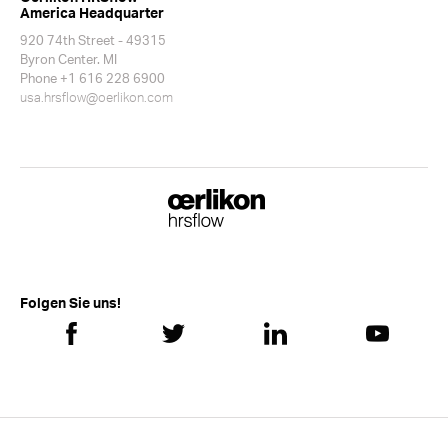
America Headquarter
920 74th Street - 49315
Byron Center. MI
Phone +1 616 228 6900
usa.hrsflow@oerlikon.com
Folgen Sie uns!