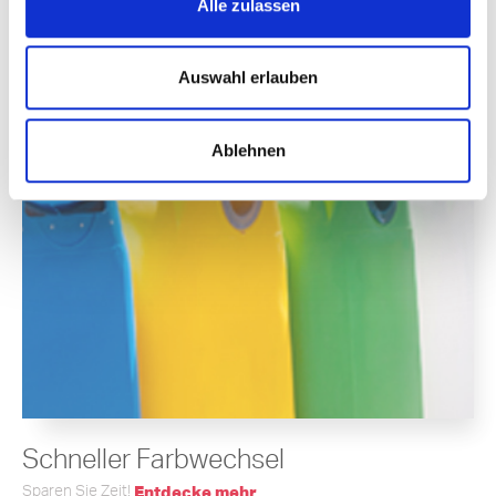
Alle zulassen
Webanalysedienste („Google Analytics“), die uns
Nachhaltigkeit als Leitmotiv
Entdecke mehr
Einblicke in das Verhalten der Website-Besucher geben,
um ihre Interessen besser zu verstehen und unsere
Auswahl erlauben
Website zu optimieren.
Sie können Ihre Präferenzen jederzeit ändern, indem Sie
auf den entsprechenden Link in der
Ablehnen
Datenschutzerklärung klicken.
Schneller Farbwechsel
Sparen Sie Zeit!
Entdecke mehr