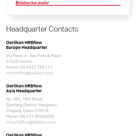
Entdecke mehr
Headquarter Contacts
Oerlikon HRSflow
Europe Headquarter
Via Piave, 4 - San Polo di Piave
31020 Treviso
Phone +39 0422 750 111
info.hrsflow@oerlikon.com
Oerlikon HRSflow
Asia Headquarter
No. 385, 18th Street
Qiantang District, Hangzhou
Zhejiang, China 310018
Phone +86 571 86686900
china.hrsflow@oerlikon.com
Oerlikon HRSflow