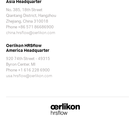
Asia Headquarter
No. 385, 18th Street
Qiantang District, Hangzhou
Zhejiang, China 310018
Phone +86 571 86686900
china.hrsflow@oerlikon.com
Oerlikon HRSflow
America Headquarter
920 74th Street - 49315
Byron Center. MI
Phone +1 616 228 6900
usa.hrsflow@oerlikon.com