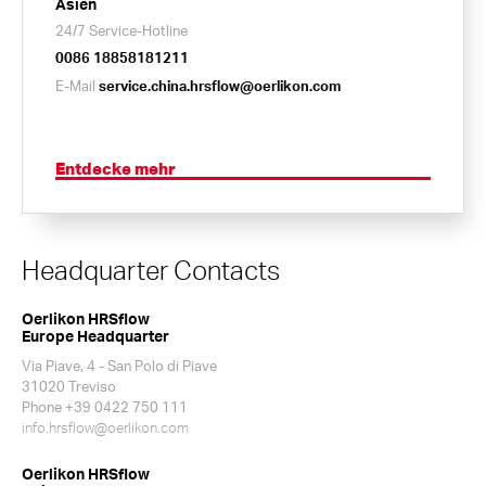
Asien
24/7 Service-Hotline
0086 18858181211
E-Mail
service.china.hrsflow@oerlikon.com
Entdecke mehr
Headquarter Contacts
Oerlikon HRSflow
Europe Headquarter
Via Piave, 4 - San Polo di Piave
31020 Treviso
Phone +39 0422 750 111
info.hrsflow@oerlikon.com
Oerlikon HRSflow