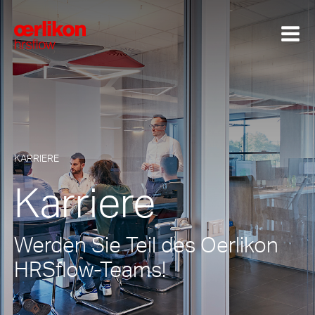
KARRIERE
Karriere
Werden Sie Teil des Oerlikon
HRSflow-Teams!