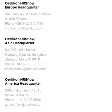
Oerlikon HRSflow
Europe Headquarter
Via Piave, 4 - San Polo di Piave
31020 Treviso
Phone +39 0422 750 111
info.hrsflow@oerlikon.com
Oerlikon HRSflow
Asia Headquarter
No. 385, 18th Street
Qiantang District, Hangzhou
Zhejiang, China 310018
Phone +86 571 86686900
china.hrsflow@oerlikon.com
Oerlikon HRSflow
America Headquarter
920 74th Street - 49315
Byron Center. MI
Phone +1 616 228 6900
usa.hrsflow@oerlikon.com