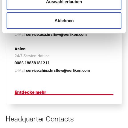
Auswahl erlauben
service.germany.hrsflow@oerlikon.com
Website zu optimieren.
Sie können Ihre Präferenzen jederzeit ändern, indem Sie
Nordamerika
auf den entsprechenden Link in der
Ablehnen
Datenschutzerklärung klicken.
24/7 Service-Hotline
001 855 477 3569
E-Mail
service.usa.hrsflow@oerlikon.com
Asien
24/7 Service-Hotline
0086 18858181211
E-Mail
service.china.hrsflow@oerlikon.com
Entdecke mehr
Headquarter Contacts