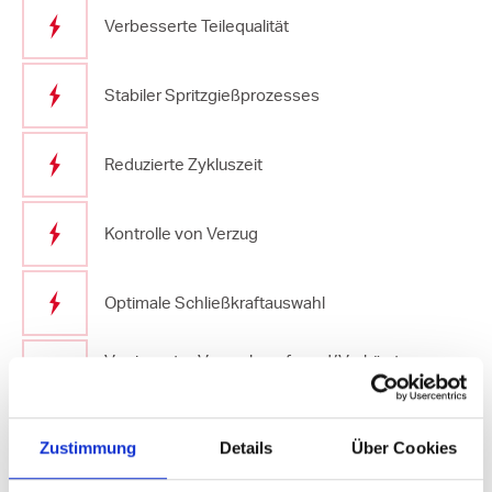
Verbesserte Teilequalität
Stabiler Spritzgießprozesses
Reduzierte Zykluszeit
Kontrolle von Verzug
Optimale Schließkraftauswahl
Verringerter Versuchsaufwand/Verkürzte
Testzeit
Schnellere Markteinführung
Zustimmung
Details
Über Cookies