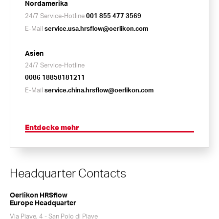
Nordamerika
24/7 Service-Hotline
001 855 477 3569
E-Mail
service.usa.hrsflow@oerlikon.com
Asien
24/7 Service-Hotline
0086 18858181211
E-Mail
service.china.hrsflow@oerlikon.com
Entdecke mehr
Headquarter Contacts
Oerlikon HRSflow
Europe Headquarter
Via Piave, 4 - San Polo di Piave