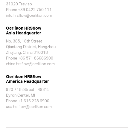
31020 Treviso
Phone +39 0422 750 111
info.hrsflow@oerlikon.com
Oerlikon HRSflow
Asia Headquarter
No. 385, 18th Street
Qiantang District, Hangzhou
Zhejiang, China 310018
Phone +86 571 86686900
china.hrsflow@oerlikon.com
Oerlikon HRSflow
America Headquarter
920 74th Street - 49315
Byron Center. MI
Phone +1 616 228 6900
usa.hrsflow@oerlikon.com