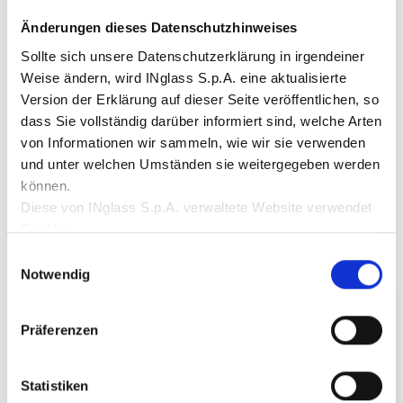
Änderungen dieses Datenschutzhinweises
Sollte sich unsere Datenschutzerklärung in irgendeiner
Weise ändern, wird INglass S.p.A. eine aktualisierte
Version der Erklärung auf dieser Seite veröffentlichen, so
dass Sie vollständig darüber informiert sind, welche Arten
von Informationen wir sammeln, wie wir sie verwenden
und unter welchen Umständen sie weitergegeben werden
Andere Lösungen
können.
Diese von INglass S.p.A. verwaltete Website verwendet
Cookies.
Diese Website verwendet:
Einwilligungsauswahl
Notwendige Cookies:
Sie gewährleisten das normale
Notwendig
Funktionieren der Website, indem sie grundlegende
Funktionen wie die Navigation ermöglichen;
Präferenzen
Funktionale Cookies:
Sie speichern Informationen,
die der Nutzer bereits eingegeben hat (z. B. die Nutzer-
ID, die Sprachauswahl oder den Standort des Nutzers);
Statistiken
Leistungs-Cookies:
Sie sammeln Informationen über