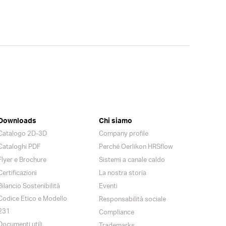
Downloads
Chi siamo
Catalogo 2D-3D
Company profile
Cataloghi PDF
Perché Oerlikon HRSflow
Flyer e Brochure
Sistemi a canale caldo
Certificazioni
La nostra storia
Bilancio Sostenibilità
Eventi
Codice Etico e Modello
Responsabilità sociale
231
Compliance
Documenti utili
Trademarks