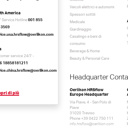
Veicoli elettrici e autonomi
th America
Spessori sottili
 Service Hotline
001 855
Medicale
 3569
Giardinaggio
vice.usa.hrsflow@oerlikon.com
Casalingo e beni di
consumo
a
Beverage & Home
tomer service 24/7 -
Beauty & Personal Care
6 18858181211
vice.china.hrsflow@oerlikon.com
Headquarter Conta
Oerlikon HRSflow
pri di più
Europe Headquarter
Via Piave, 4 - San Polo di
Piave
31020 Treviso
Phone +39 0422 750 111
info.hrsflow@oerlikon.com