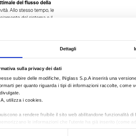
timale del flusso della
vità. Allo stesso tempo, le
nciamento del sistema e il
Dettagli
mativa sulla privacy dei dati
esse subire delle modifiche, INglass S.p.A inserirà una versione
marti per quanto riguarda i tipi di informazioni raccolte, come ve
divulgate.
.A, utilizza i cookies.
uiscono a rendere fruibile il sito web abilitandone funzionalità di
emorizzano le informazioni che l’utente ha già inserito (come ad
ese di provenienza);