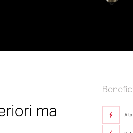
ogia SLM
futuri
Simulazioni avanzate
ecnologia Film Injection
Integrazione dati sulla centr
g
Analisi Reologiche
zioni leggere
Benefic
eriori ma
Alta