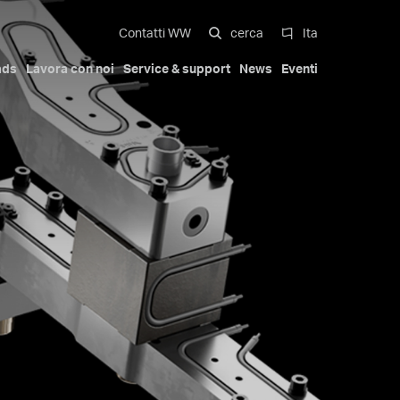
Contatti WW
cerca
Ita
ads
Lavora con noi
Service & support
News
Eventi
al
multi-cavità
Soluzioni Compatte
Automotive exterior
La nostra storia
Certificazioni
Italiano
Mobilità
Trademarks
Patents
English
stampi multi-
Attuatori idraulici
Deutsch
Giardinaggio
n bracci
Serie Iniettori Pa Full Compact
Ugelli avvitati rastremati
Español
Compact Stack Mold
中文