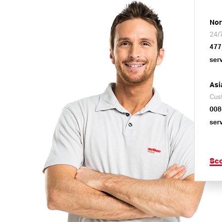
Nor
24/7
477
ser
Asi
Cus
008
ser
Sco