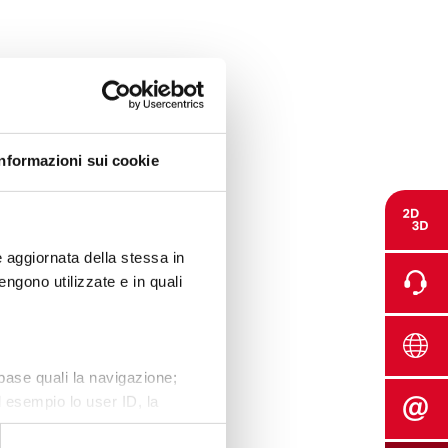
Informazioni sui cookie
 aggiornata della stessa in
ngono utilizzate e in quali
 base quali la navigazione;
 esempio lo user ID, la