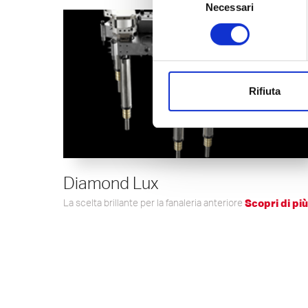
Cookie di performance:
Necessari
del
delle visite, la durata media di
consenso
nostro sito;
Cookie di marketing:
con
comportamento dei visitatori p
Le preferenze possono essere
Rifiuta
Diamond Lux
La scelta brillante per la fanaleria anteriore
Scopri di più