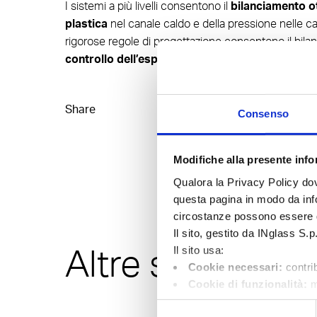
I sistemi a più livelli consentono il
bilanciamento ot
plastica
nel canale caldo e della pressione nelle ca
rigorose regole di progettazione consentono il bila
controllo dell’espansione termica
.
Share
Consenso
Modifiche alla presente infor
Qualora la Privacy Policy dov
questa pagina in modo da infor
circostanze possono essere 
Il sito, gestito da INglass S.p
Altre soluzioni
Il sito usa:
Cookie necessari:
contrib
Cookie di funzionalità:
m
selezione della lingua o il pa
Selezione