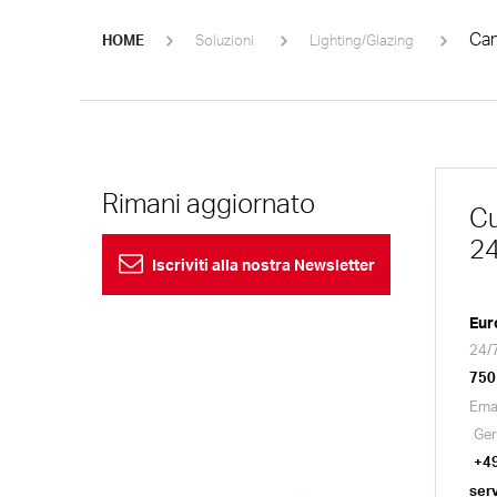
Cam
HOME
Soluzioni
Lighting/Glazing
Rimani aggiornato
Cu
24
Iscriviti alla nostra Newsletter
Eur
24/7
750
Ema
Ger
+4
ser