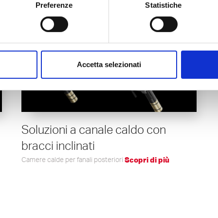
raccolgono informazioni sulle modalità di utilizzo del sito web 
Preferenze
Statistiche
 ciascuna visita, le pagine visitate. I dati sono utilizzati al fine di
sentono di abilitare servizi di web analytics (“Google Analytics”),
er capire meglio i loro interessi e ottimizzare il sito web.
 modificate in qualsiasi momento, cliccando sul link corrisponde
Accetta selezionati
Soluzioni a canale caldo con
bracci inclinati
Camere calde per fanali posteriori
Scopri di più