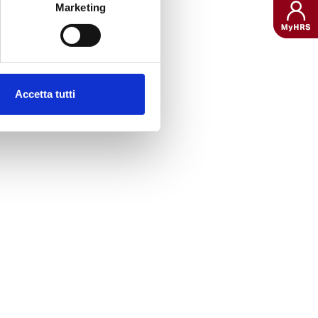
come ad esempio, il numero
Marketing
 migliorare l’usabilità del
 fornendo dei dati sul
nte nella Privacy dei Dati.
Accetta tutti