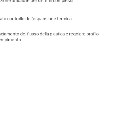
zione affidabile per sistemi complessi
ato controllo dell’espansione termica
nciamento del flusso della plastica e regolare profilo
riempimento