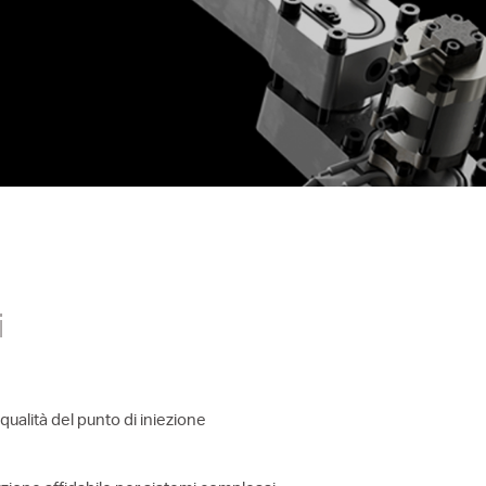
New Valve Gate Concept
alina
STARgate HRS™
i
 qualità del punto di iniezione