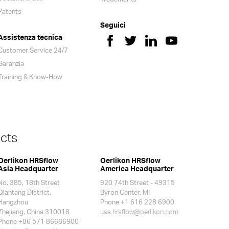
Patents
Seguici
Assistenza tecnica
Customer Service 24/7
Garanzia
Training & Know-How
cts
Oerlikon HRSflow
Oerlikon HRSflow
Asia Headquarter
America Headquarter
No. 385, 18th Street
920 74th Street - 49315
Qiantang District,
Byron Center. MI
Hangzhou
Phone +1 616 228 6900
Zhejiang, China 310018
usa.hrsflow@oerlikon.com
Phone +86 571 86686900