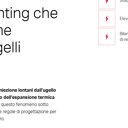
Solu
hting che
Elev
me
Bila
di 
elli
iezione lontani dall’ugello
so dell’espansione termica
re questo fenomeno sotto
e regole di progettazione per
ro.