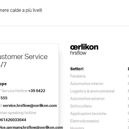
ere calde a più livelli
stomer Service
/7
Settori
Fanaleria
ope
Automotive interior
 Service Hotline
+39 0422
Logistics & environmental
 555
Automotive exterior
il
service.hrsflow@oerlikon.com
Sottocofano
man speaking hotline
Applicazioni tecniche
961426033044
Elettrodomestici
vice.germany.hrsflow@oerlikon.com
Mobilità