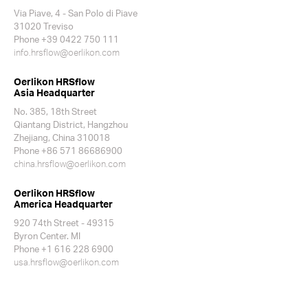
Via Piave, 4 - San Polo di Piave
31020 Treviso
Phone +39 0422 750 111
info.hrsflow@oerlikon.com
Oerlikon HRSflow
Asia Headquarter
No. 385, 18th Street
Qiantang District, Hangzhou
Zhejiang, China 310018
Phone +86 571 86686900
china.hrsflow@oerlikon.com
Oerlikon HRSflow
America Headquarter
920 74th Street - 49315
Byron Center. MI
Phone +1 616 228 6900
usa.hrsflow@oerlikon.com