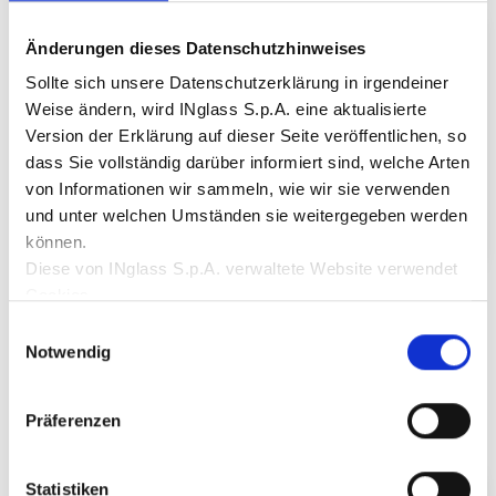
Änderungen dieses Datenschutzhinweises
Sollte sich unsere Datenschutzerklärung in irgendeiner
Weise ändern, wird INglass S.p.A. eine aktualisierte
Version der Erklärung auf dieser Seite veröffentlichen, so
dass Sie vollständig darüber informiert sind, welche Arten
von Informationen wir sammeln, wie wir sie verwenden
und unter welchen Umständen sie weitergegeben werden
können.
Diese von INglass S.p.A. verwaltete Website verwendet
NEU! GLOW HRS
Cookies.
Kein Halo-Effekt, selbst bei Direkteinspritzung.
Entdecke mehr
Diese Website verwendet:
Einwilligungsauswahl
Notwendige Cookies:
Sie gewährleisten das normale
Notwendig
Funktionieren der Website, indem sie grundlegende
Funktionen wie die Navigation ermöglichen;
Präferenzen
Funktionale Cookies:
Sie speichern Informationen,
die der Nutzer bereits eingegeben hat (z. B. die Nutzer-
ID, die Sprachauswahl oder den Standort des Nutzers);
Statistiken