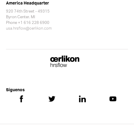
America Headquarter
920 74th Street - 49315
Byron Center. MI
Phone +1 616 228 6900
usa.hrsflow@oerlikon.com
Síguenos