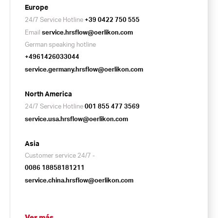
Europe
24/7 Service Hotline
+39 0422 750 555
Email
service.hrsflow@oerlikon.com
German speaking hotline
+4961426033044
service.germany.hrsflow@oerlikon.com
North America
24/7 Service Hotline
001 855 477 3569
service.usa.hrsflow@oerlikon.com
Asia
Customer service 24/7 -
0086 18858181211
service.china.hrsflow@oerlikon.com
Ver más