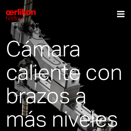
Cámara
caliente con
brazos a
más niveles