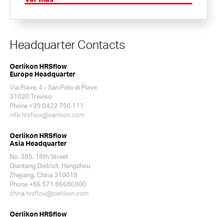
Headquarter Contacts
Oerlikon HRSflow
Europe Headquarter
Via Piave, 4 - San Polo di Piave
31020 Treviso
Phone +39 0422 750 111
info.hrsflow@oerlikon.com
Oerlikon HRSflow
Asia Headquarter
No. 385, 18th Street
Qiantang District, Hangzhou
Zhejiang, China 310018
Phone +86 571 86686900
china.hrsflow@oerlikon.com
Oerlikon HRSflow