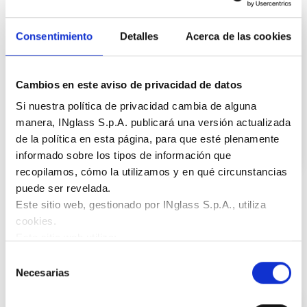
Consentimiento
Detalles
Acerca de las cookies
Cambios en este aviso de privacidad de datos
Si nuestra política de privacidad cambia de alguna
manera, INglass S.p.A. publicará una versión actualizada
de la política en esta página, para que esté plenamente
informado sobre los tipos de información que
recopilamos, cómo la utilizamos y en qué circunstancias
Diamond Lux
puede ser revelada.
Este sitio web, gestionado por INglass S.p.A., utiliza
La mejor elección para los faros delanteros
Ver más
cookies.
Este sitio web utiliza:
cookies necesarias:
garantizan el funcionamiento
Selección
normal del sitio web permitiendo funciones básicas como
Necesarias
de
la navegación;
consentimiento
cookies funcionales:
almacenan información que el