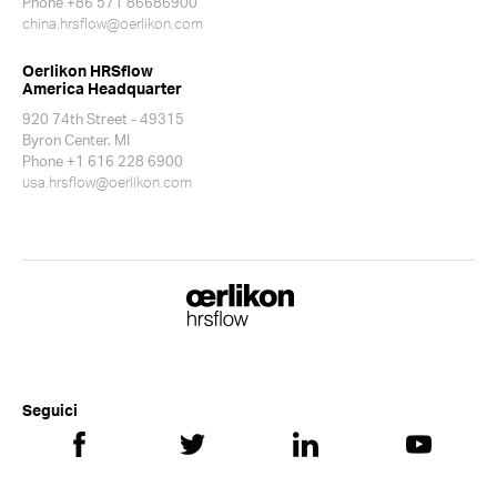
Phone +86 571 86686900
china.hrsflow@oerlikon.com
Oerlikon HRSflow
America Headquarter
920 74th Street - 49315
Byron Center. MI
Phone +1 616 228 6900
usa.hrsflow@oerlikon.com
Seguici