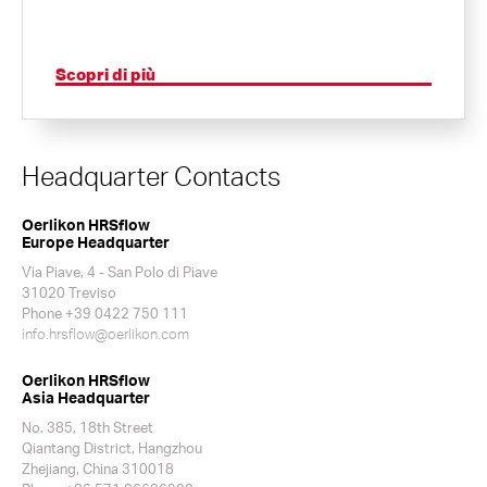
Scopri di più
Headquarter Contacts
Oerlikon HRSflow
Europe Headquarter
Via Piave, 4 - San Polo di Piave
31020 Treviso
Phone +39 0422 750 111
info.hrsflow@oerlikon.com
Oerlikon HRSflow
Asia Headquarter
No. 385, 18th Street
Qiantang District, Hangzhou
Zhejiang, China 310018