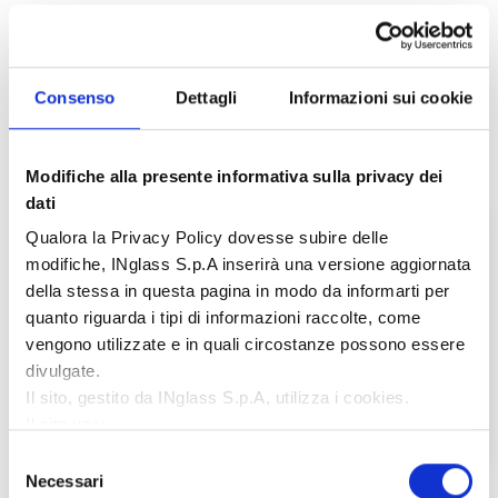
Altre soluzioni
Consenso
Dettagli
Informazioni sui cookie
Modifiche alla presente informativa sulla privacy dei
dati
Qualora la Privacy Policy dovesse subire delle
modifiche, INglass S.p.A inserirà una versione aggiornata
della stessa in questa pagina in modo da informarti per
quanto riguarda i tipi di informazioni raccolte, come
vengono utilizzate e in quali circostanze possono essere
divulgate.
Il sito, gestito da INglass S.p.A, utilizza i cookies.
Il sito usa:
Cookie necessari:
contribuiscono a rendere fruibile il
Selezione
sito web abilitandone funzionalità di base quali la
Necessari
Soluzioni a canale caldo con bracci
del