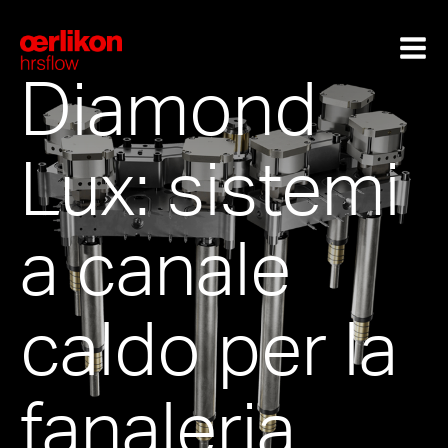
Diamond
Lux: sistemi
a canale
caldo per la
fanaleria