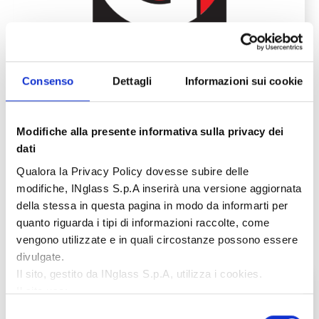
12.10.2026 - 16.10.2026
Consenso
Dettagli
Informazioni sui cookie
Oerlikon HRSflow at Fakuma
Modifiche alla presente informativa sulla privacy dei
Germany
dati
Qualora la Privacy Policy dovesse subire delle
modifiche, INglass S.p.A inserirà una versione aggiornata
Scopri di più
della stessa in questa pagina in modo da informarti per
quanto riguarda i tipi di informazioni raccolte, come
vengono utilizzate e in quali circostanze possono essere
divulgate.
Il sito, gestito da INglass S.p.A, utilizza i cookies.
Il sito usa:
Cookie necessari:
contribuiscono a rendere fruibile il
Selezione