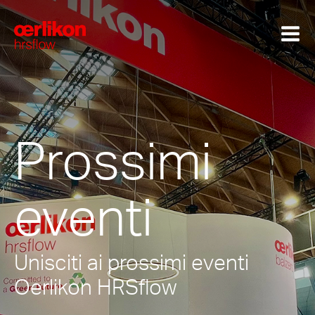
Prossimi
eventi
Unisciti ai prossimi eventi
Oerlikon HRSflow