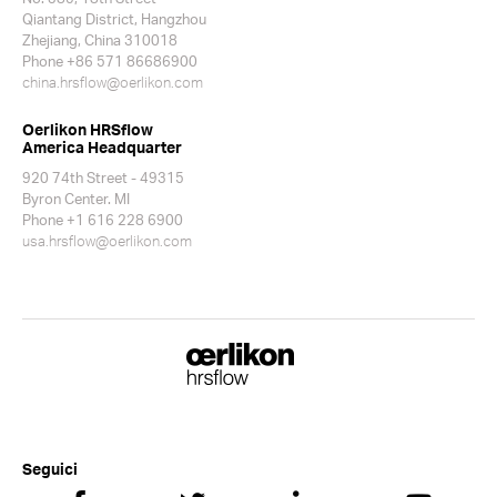
Qiantang District, Hangzhou
Zhejiang, China 310018
Phone +86 571 86686900
china.hrsflow@oerlikon.com
Oerlikon HRSflow
America Headquarter
920 74th Street - 49315
Byron Center. MI
Phone +1 616 228 6900
usa.hrsflow@oerlikon.com
Seguici