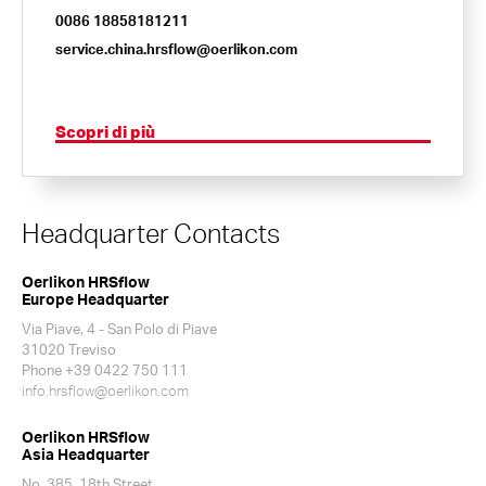
0086 18858181211
service.china.hrsflow@oerlikon.com
Scopri di più
Headquarter Contacts
Oerlikon HRSflow
Europe Headquarter
Via Piave, 4 - San Polo di Piave
31020 Treviso
Phone +39 0422 750 111
info.hrsflow@oerlikon.com
Oerlikon HRSflow
Asia Headquarter
No. 385, 18th Street