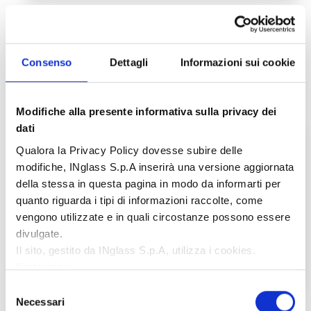
NEW! GLOW HRS
GLOW HRS
Scopri di più
Consenso
Dettagli
Informazioni sui cookie
Modifiche alla presente informativa sulla privacy dei
dati
Qualora la Privacy Policy dovesse subire delle
modifiche, INglass S.p.A inserirà una versione aggiornata
della stessa in questa pagina in modo da informarti per
quanto riguarda i tipi di informazioni raccolte, come
vengono utilizzate e in quali circostanze possono essere
divulgate.
Il sito, gestito da INglass S.p.A, utilizza i cookies.
Il sito usa:
Cookie necessari:
contribuiscono a rendere fruibile il
Selezione
sito web abilitandone funzionalità di base quali la
Cambio stampo rapido
Necessari
del