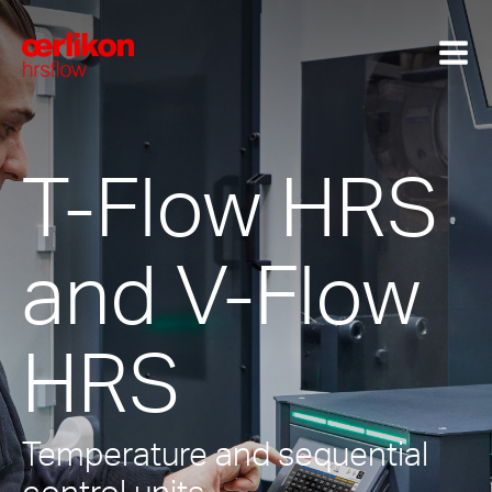
T-Flow HRS
and V-Flow
HRS
Temperature and sequential
control units