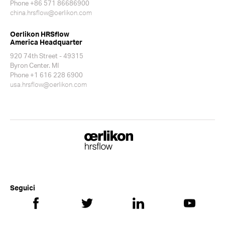
Phone +86 571 86686900
china.hrsflow@oerlikon.com
Oerlikon HRSflow
America Headquarter
920 74th Street - 49315
Byron Center. MI
Phone +1 616 228 6900
usa.hrsflow@oerlikon.com
Seguici