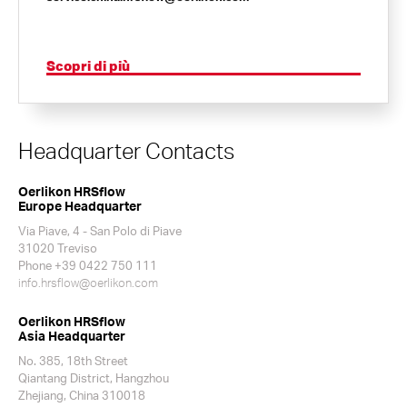
Scopri di più
Headquarter Contacts
Oerlikon HRSflow
Europe Headquarter
Via Piave, 4 - San Polo di Piave
31020 Treviso
Phone +39 0422 750 111
info.hrsflow@oerlikon.com
Oerlikon HRSflow
Asia Headquarter
No. 385, 18th Street
Qiantang District, Hangzhou
Zhejiang, China 310018