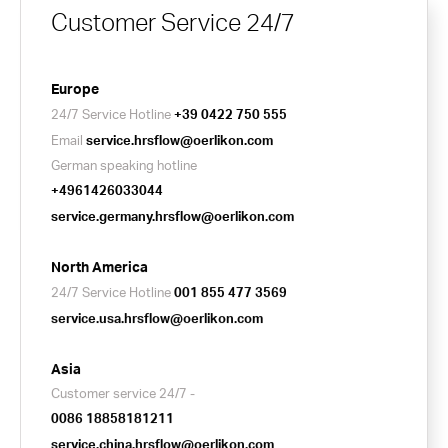
Customer Service 24/7
Europe
24/7 Service Hotline
+39 0422 750 555
Email
service.hrsflow@oerlikon.com
German speaking hotline
+4961426033044
service.germany.hrsflow@oerlikon.com
North America
24/7 Service Hotline
001 855 477 3569
service.usa.hrsflow@oerlikon.com
Asia
Customer service 24/7 -
0086 18858181211
service.china.hrsflow@oerlikon.com