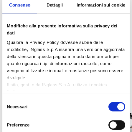
Consenso
Dettagli
Informazioni sui cookie
Modifiche alla presente informativa sulla privacy dei
dati
Qualora la Privacy Policy dovesse subire delle
Galleria
modifiche, INglass S.p.A inserirà una versione aggiornata
della stessa in questa pagina in modo da informarti per
quanto riguarda i tipi di informazioni raccolte, come
vengono utilizzate e in quali circostanze possono essere
divulgate.
Il sito, gestito da INglass S.p.A, utilizza i cookies.
Il sito usa:
Cookie necessari:
contribuiscono a rendere fruibile il
Selezione
sito web abilitandone funzionalità di base quali la
Necessari
del
navigazione;
consenso
Cookie di funzionalità:
memorizzano le informazioni
Preferenze
che l’utente ha già inserito (come ad esempio lo user ID,