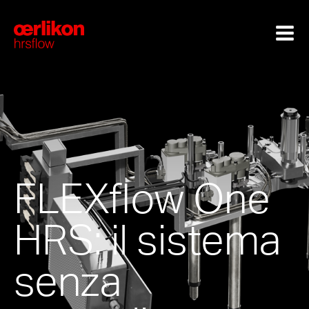
FLEXflow One
HRS: il sistema
senza