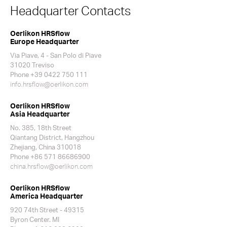
Headquarter Contacts
Oerlikon HRSflow
Europe Headquarter
Via Piave, 4 - San Polo di Piave
31020 Treviso
Phone +39 0422 750 111
info.hrsflow@oerlikon.com
Oerlikon HRSflow
Asia Headquarter
No. 385, 18th Street
Qiantang District, Hangzhou
Zhejiang, China 310018
Phone +86 571 86686900
china.hrsflow@oerlikon.com
Oerlikon HRSflow
America Headquarter
920 74th Street - 49315
Byron Center. MI