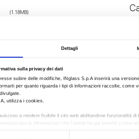
Ca
(1.18MB)
(684
download
dow
Dettagli
mativa sulla privacy dei dati
esse subire delle modifiche, INglass S.p.A inserirà una versione
marti per quanto riguarda i tipi di informazioni raccolte, come ve
divulgate.
.A, utilizza i cookies.
uiscono a rendere fruibile il sito web abilitandone funzionalità di
emorizzano le informazioni che l’utente ha già inserito (come ad
ese di provenienza);
raccolgono informazioni sulle modalità di utilizzo del sito web 