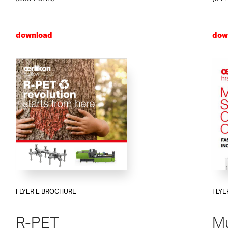
download
dow
FLYER E BROCHURE
FLYE
R-PET
Mu