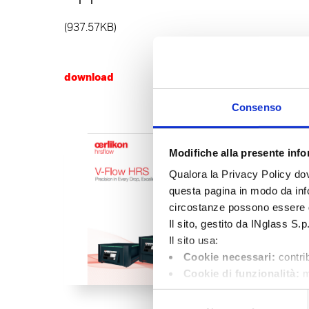
(937.57KB)
download
Consenso
Modifiche alla presente infor
Qualora la Privacy Policy dov
questa pagina in modo da infor
circostanze possono essere 
Il sito, gestito da INglass S.p
Il sito usa:
Cookie necessari:
contrib
Cookie di funzionalità:
m
selezione della lingua o il pa
Selezione
Cookie di performance: