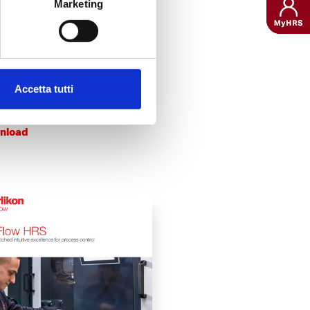
Marketing
R E BROCHURE
 migliorare l’usabilità del
on Automotive
 fornendo dei dati sul
nte nella Privacy dei Dati.
9MB)
Accetta tutti
nload