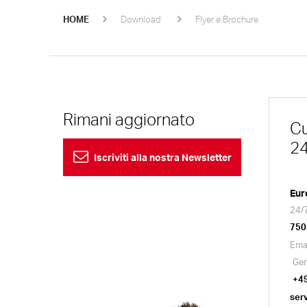
HOME
Download
Flyer e Brochure
Rimani aggiornato
Cu
24
Iscriviti alla nostra Newsletter
Eur
24/7
750
Ema
Ger
+4
ser