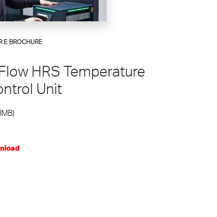
R E BROCHURE
Flow HRS Temperature
ntrol Unit
8MB)
nload