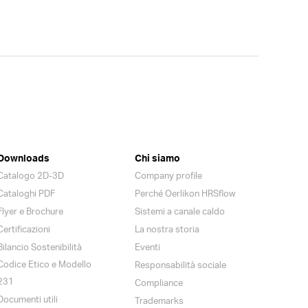
Downloads
Chi siamo
Catalogo 2D-3D
Company profile
Cataloghi PDF
Perché Oerlikon HRSflow
Flyer e Brochure
Sistemi a canale caldo
Certificazioni
La nostra storia
Bilancio Sostenibilità
Eventi
Codice Etico e Modello
Responsabilità sociale
231
Compliance
Documenti utili
Trademarks