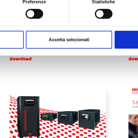
Preferenze
Statistiche
FLYER E BROCHURE
FLYE
 ciascuna visita, le pagine visitate. I dati sono utilizzati al fine di
Automotive
N
sentono di abilitare servizi di web analytics (“Google Analytics”),
er capire meglio i loro interessi e ottimizzare il sito web.
 modificate in qualsiasi momento, cliccando sul link corrisponde
(723.99KB)
(1.3
Accetta selezionati
download
dow