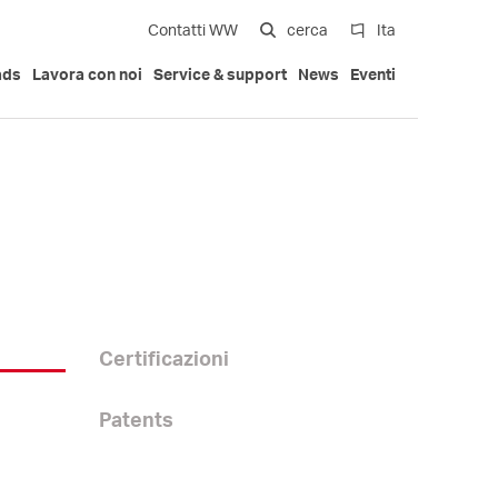
Contatti WW
cerca
Ita
ads
Lavora con noi
Service & support
News
Eventi
al
multi-cavità
Soluzioni Compatte
Automotive exterior
La nostra storia
Certificazioni
Italiano
Mobilità
Trademarks
Patents
English
stampi multi-
Attuatori idraulici
Deutsch
Giardinaggio
n bracci
Serie Iniettori Pa Full Compact
Ugelli avvitati rastremati
Español
Certificazioni
Compact Stack Mold
中文
Patents