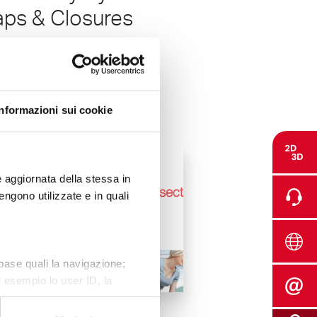
ps & Closures
CERTIFICAZION
.02KB)
Certif
nload
Informazioni sui cookie
9001:20
(542.95KB)
 aggiornata della stessa in
ngono utilizzate e in quali
download
 base quali la navigazione;
 esempio lo user ID, la
come ad esempio, il numero