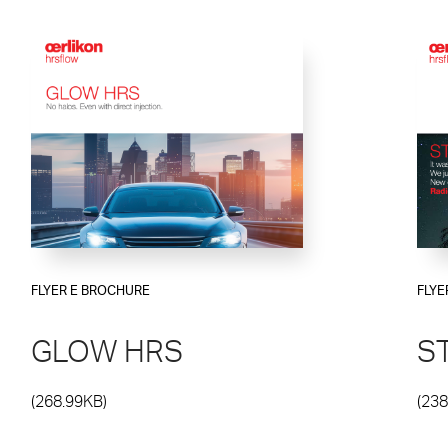
ogia SLM
futuri
Simulazioni avanzate
ecnologia Film Injection
Integrazione dati sulla centr
g
Analisi Reologiche
zioni leggere
FLYER E BROCHURE
FLYE
GLOW HRS
S
(268.99KB)
(238