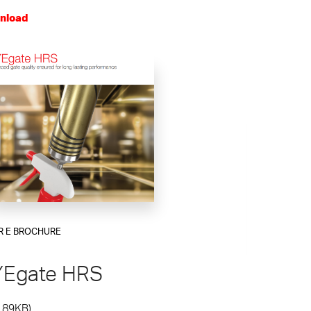
nload
download
R E BROCHURE
YEgate HRS
CERTIFICAZION
.89KB)