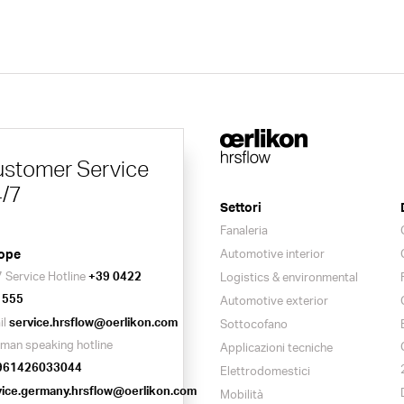
stomer Service
/7
Settori
Fanaleria
ope
Automotive interior
 Service Hotline
+39 0422
Logistics & environmental
 555
Automotive exterior
il
service.hrsflow@oerlikon.com
Sottocofano
man speaking hotline
Applicazioni tecniche
961426033044
Elettrodomestici
vice.germany.hrsflow@oerlikon.com
Mobilità