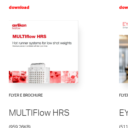
download
dow
FLYER E BROCHURE
FLYE
MULTIFlow HRS
E
(959.26KB)
(511