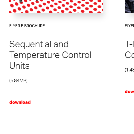
FLYER E BROCHURE
FLYE
Sequential and
T-
Temperature Control
Co
Units
(1.4
(5.84MB)
dow
download