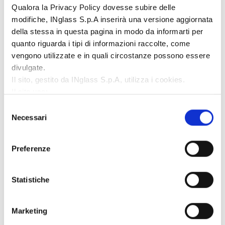
Qualora la Privacy Policy dovesse subire delle
modifiche, INglass S.p.A inserirà una versione aggiornata
della stessa in questa pagina in modo da informarti per
quanto riguarda i tipi di informazioni raccolte, come
vengono utilizzate e in quali circostanze possono essere
divulgate.
Il sito, gestito da INglass S.p.A, utilizza i cookies.
Il sito usa:
Cookie necessari:
contribuiscono a rendere fruibile il
Selezione
sito web abilitandone funzionalità di base quali la
Necessari
del
navigazione;
consenso
Cookie di funzionalità:
memorizzano le informazioni
Preferenze
che l’utente ha già inserito (come ad esempio lo user ID,
la selezione della lingua o il paese di provenienza);
Cookie di performance:
raccolgono informazioni
Statistiche
sulle modalità di utilizzo del sito web come ad esempio, il
numero delle visite, la durata media di ciascuna visita, le
Marketing
pagine visitate. I dati sono utilizzati al fine di migliorare
l’usabilità del nostro sito;