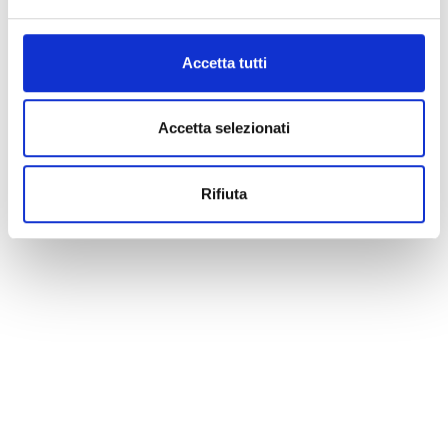
Cookie di marketing:
consentono di abilitare servizi
di web analytics (“Google Analytics”), fornendo dei dati
Accetta tutti
sul comportamento dei visitatori per capire meglio i loro
interessi e ottimizzare il sito web.
Le preferenze possono essere modificate in qualsiasi
Accetta selezionati
momento, cliccando sul link corrispondente nella Privacy
dei Dati.
Rifiuta