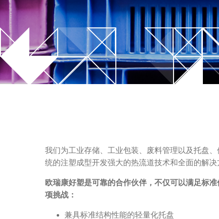
SLM技
控制器
多腔系统
未来趋
T-Flow HRS温控器
新！Up系列喷嘴
V-Flow HRS顺序控制器
FIM 
新！EYEgate HRS解决方案
轻量化
新！TECHflow HRS系列
SA系列
我们为工业存储、工业包装、废料管理以及托盘、
Xd系列叠模系统
统的注塑成型开发强大的热流道技术和全面的解决
SP和TP系列
欧瑞康好塑是可靠的合作伙伴，不仅可以满足标准
项挑战：
兼具标准结构性能的轻量化托盘