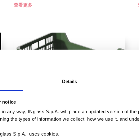
查看更多
Details
y notice
环保型水果筐
 in any way, INglass S.p.A. will place an updated version of the p
rning the types of information we collect, how we use it, and un
查看更多
glass S.p.A., uses cookies.