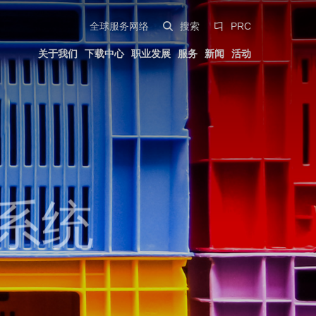
全球服务网络
搜索
PRC
关于我们
下载中心
职业发展
服务
新闻
活动
紧凑型解决方案
汽车外饰
发展历程
资质证书
Italiano
移动出行
Trademarks
专利
English
油缸
Deutsch
园艺
Pa Full Compact
系统
渐变型螺纹喷嘴
Español
紧凑型叠模
中文