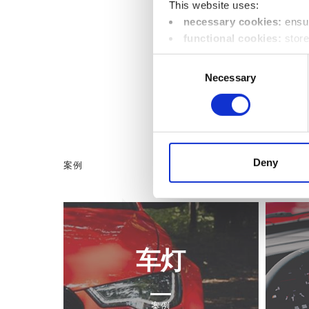
This website uses:
necessary cookies:
ensur
functional cookies:
store
location);
Consent
performance cookies:
co
Necessary
Selection
visit, pages called up in orde
marketing cookies:
enabl
visitors to better understand 
You can change your preferen
Deny
案例
车灯
案例