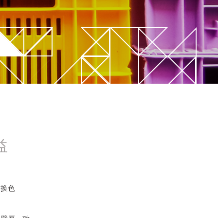
针阀式新概念
STARgate HRS™
益
速换色