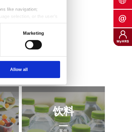
ns like navigation;
uage selection, or the user's
its, average duration of each
Marketing
into the behavior of website
Data Privacy.
Allow all
饮料
案例