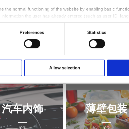
e the normal functioning of the website by enabling basic functio
 information the user has already entered (such as user ID, lang
llect information on the usage of the website, e.g. number of vis
Preferences
Statistics
r to improve the user friendliness of our website;
e web analytics services ("Google Analytics"), giving us insight 
their interests and optimize our website.
ce at any moment, by clicking on the corresponding link in the 
Allow selection
汽车内饰
薄壁包装
案例
案例