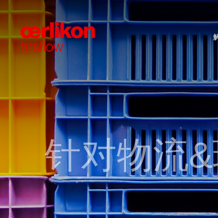
先进的阀针控制
标准热流道系统
车灯
品牌概况
2D-3D技术目录
24/7客户服务
工艺优
FLEX
汽车内
选择欧
PDF
质保
汽车发动机舱
展会活动
可持续发展报告
技术应
社会责
道德准
FLEXflow HRS 电动方案
螺纹系统
Fail S
FLEXf
电动汽车&自动驾驶
薄壁包
用于家族模的FLEXflow HRS
面对面系统
T-Flo
FLEXf
针对物流
制器
MSR
热半模
新！GL
家居用品&日用品
饮料
液压版FLEXspeed
叠模
快速换
单喷嘴
HRSc
针阀式整体单喷嘴
快速换