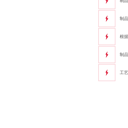
制
制
根
制
工