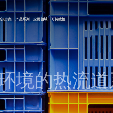
解决方案
产品系列
应用领域
可持续性
化
flow HRS Family伺服针阀系列
饰
瑞康好塑的原因
技术目录
车灯/Glazing
物流&环境
热流道系统
宣传册
培训
多腔热流道系统
用
任
则和231模式
家电
合规
常用信息
afe 保险型
low HRS 伺服针阀热流道系统
Diamond Lux
用于多腔模的热流道系统
装
医疗
w HRS和V-Flow HRS控制器
low One HRS：量产过程中无需控
角度块热流道系统
&环境的热流道
OW HRS
多层热流道解决方案
美妆个护
模
ool Evo，无需冷却水路的缸
色