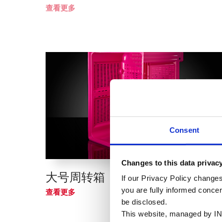
查看更多
Consent
Changes to this data privac
大号周转箱
If our Privacy Policy changes
you are fully informed conce
查看更多
be disclosed.
This website, managed by IN