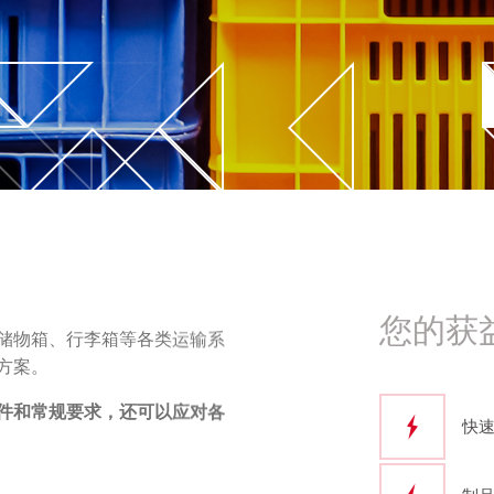
术
势
先进的模拟仿真
薄膜嵌入注塑成型技术
控制器数据集成
应用
流变分析
您的获
储物箱、行李箱等各类运输系
方案。
件和常规要求，还可以应对各
快