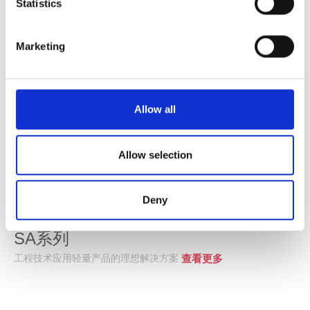
Statistics
marketing cookies:
enable web analytics services
("Google Analytics"), giving us insight into the behavior of
Marketing
website visitors to better understand their interests and
optimize our website.
You can change your preference at any moment, by
clicking on the corresponding link in the Data Privacy.
Allow all
Allow selection
Deny
SA系列
工程技术应用轻量产品的理想解决方案
查看更多