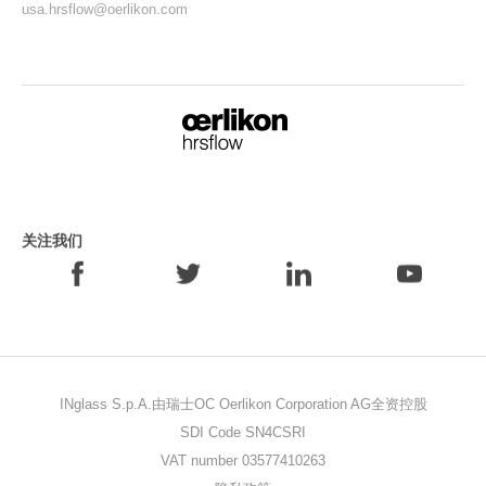
usa.hrsflow@oerlikon.com
关注我们
INglass S.p.A.由瑞士OC Oerlikon Corporation AG全资控股
SDI Code SN4CSRI
VAT number 03577410263