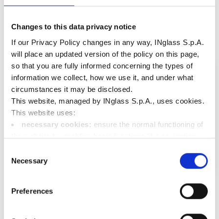
Changes to this data privacy notice
If our Privacy Policy changes in any way, INglass S.p.A.
will place an updated version of the policy on this page,
so that you are fully informed concerning the types of
information we collect, how we use it, and under what
circumstances it may be disclosed.
This website, managed by INglass S.p.A., uses cookies.
This website uses:
necessary cookies:
ensure the normal functioning of
the website by enabling basic functions like navigation;
functional cookies:
store information the user has
Consent
already entered (such as user ID, language selection, or
Necessary
Selection
the user's location);
新！TECHflow HRS系列
performance cookies:
collect information on the
Preferences
usage of the website, e.g. number of visits, average
工程材料和电子电气应用的热流道解决方案
查看更多
duration of each visit, pages called up in order to improve
the user friendliness of our website;