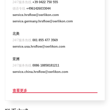
24/7服务热线
+39 0422 750 555
德语专线
+4961426033044
service.hrsflow@oerlikon.com
service.germany.hrsflow@oerlikon.com
北美
24/7服务热线
001 855 477 3569
service.usa.hrsflow@oerlikon.com
亚洲
24/7服务热线
0086 18858181211
service.china.hrsflow@oerlikon.com
查看更多