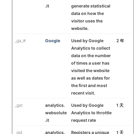
.it
generate statistical
data on how the
visitor uses the
website.
_ga_#
Google
Used by Google
2 年
Analytics to collect
data on the number
of times a user has
visited the website
as well as dates for
the first and most
recent visit.
_gat
analytics.
Used by Google
1 天
websolute
Analytics to throttle
.it
request rate
_gid
analytics.
Registers a unique
1 天