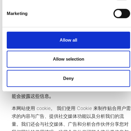
marketing cookies:
enable web analytics services
的请求或关注的目的和范围、您的联系方式。如果我们对
("Google Analytics"), giving us insight into the behavior of
您的身份有任何疑问，我们保留要求您提供身份证明副本
Marketing
website visitors to better understand their interests and
的权利。如果您的个人数据未按照适用的数据保护法律使
optimize our website.
用，您有权向您所在国家或数据控制方所在国家的数据保
You can change your preference at any moment, by clicking
护监管机构提出投诉。
on the corresponding link in the Data Privacy.
Allow all
本隐私政策的变更
Allow selection
如果我们的隐私政策有任何变更，INglass S.p.A将在此页
Deny
面上发布更新版本的隐私政策，以便您充分了解我们收集
的信息类型、我们如何使用这些信息以及在什么情况下可
能会披露这些信息。
本网站使用 cookie。 我们使用 Cookie 来制作贴合用户需
求的内容与广告、提供社交媒体功能以及分析我们的流
量。我们还会与社交媒体、广告和分析合作伙伴分享您对