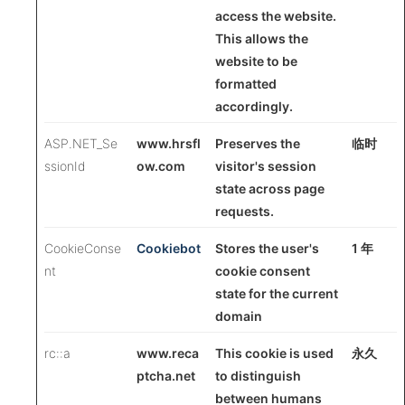
access the website.
This allows the
website to be
formatted
accordingly.
ASP.NET_Se
www.hrsfl
Preserves the
临时
ssionId
ow.com
visitor's session
state across page
requests.
CookieConse
Cookiebot
Stores the user's
1 年
nt
cookie consent
state for the current
domain
rc::a
www.reca
This cookie is used
永久
ptcha.net
to distinguish
between humans