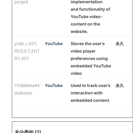
purged
implementation
and functionality of
YouTube video-
content on the
website.
ytidb::LAST_
YouTube
Stores the user's
永久
RESULT_ENT
video player
RY_KEY
preferences using
embedded YouTube
video
YtIdbMeta#d
YouTube
Used to track user’s
永久
atabases
interaction with
embedded content.
未分类的 (1)