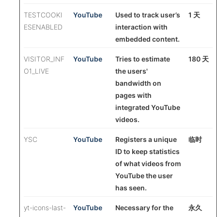
TESTCOOKI
YouTube
Used to track user’s
1 天
ESENABLED
interaction with
embedded content.
VISITOR_INF
YouTube
Tries to estimate
180 天
O1_LIVE
the users'
bandwidth on
pages with
integrated YouTube
videos.
YSC
YouTube
Registers a unique
临时
ID to keep statistics
of what videos from
YouTube the user
has seen.
yt-icons-last-
YouTube
Necessary for the
永久