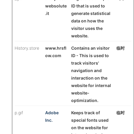
websolute
ID that is used to
.it
generate statistical
data on how the
visitor uses the
website.
History.store
www.hrsfl
Contains an visitor
临时
ow.com
ID - This is used to
track visitors'
navigation and
interaction on the
website for internal
website-
optimization.
p.gif
Adobe
Keeps track of
临时
Inc.
special fonts used
on the website for