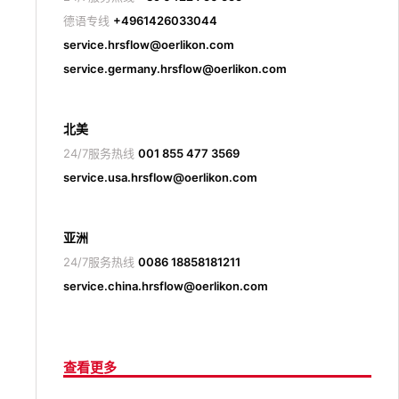
德语专线
+4961426033044
service.hrsflow@oerlikon.com
service.germany.hrsflow@oerlikon.com
北美
24/7服务热线
001 855 477 3569
service.usa.hrsflow@oerlikon.com
亚洲
24/7服务热线
0086 18858181211
service.china.hrsflow@oerlikon.com
查看更多