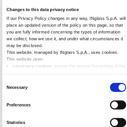
据，除非它有令人信服的合法理由，或者如果这对建
Changes to this data privacy notice
立、行使或辩护法律主张是必要的。
If our Privacy Policy changes in any way, INglass S.p.A. will
如在您事先同意的基础上收集了您的个人数据，您可以
place an updated version of the policy on this page, so that
随时撤回您的同意。如您撤回同意，我们将不再使用您
you are fully informed concerning the types of information
的个人数据。请注意，您可以随时拒绝我们将您的个人
we collect, how we use it, and under what circumstances it
数据用于直接营销目的，方法是点击我们所有直接营销
may be disclosed.
邮件（即活动邀请、新闻通讯、推广我们产品/服务的
This website, managed by INglass S.p.A., uses cookies.
This website uses:
电子邮件）末尾的"取消订阅"链接。
necessary cookies:
ensure the normal functioning of the
获取一份结构化的、常用的且机器可读格式的您的个人
website by enabling basic functions like navigation;
数据副本，这些数据是在您事先同意的基础上收集的，
functional cookies:
store information the user has
Consent
或为了订立或履行合同而收集的，并要求我们将其发送
already entered (such as user ID, language selection, or the
Necessary
Selection
给您或其他公司。
user's location);
performance cookies:
collect information on the usage
如需行使上述权利，或对我们使用您的个人数据有任何疑
Preferences
of the website, e.g. number of visits, average duration of
虑，您可以通过
privacy.hrsflow@oerlikon.com
与我们的
each visit, pages called up in order to improve the user
数据保护官联系。请注明您所联系的INglass法律实体、您
friendliness of our website;
Statistics