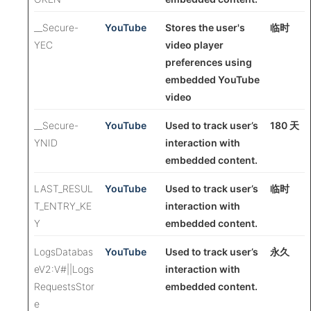
__Secure-
YouTube
Stores the user's
临时
YEC
video player
preferences using
embedded YouTube
video
__Secure-
YouTube
Used to track user’s
180 天
YNID
interaction with
embedded content.
LAST_RESUL
YouTube
Used to track user’s
临时
T_ENTRY_KE
interaction with
Y
embedded content.
LogsDatabas
YouTube
Used to track user’s
永久
eV2:V#||Logs
interaction with
RequestsStor
embedded content.
e