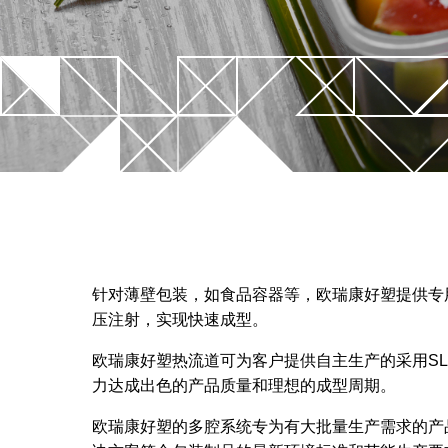
SLM技
控制器
多腔系统
未来趋
T-Flow HRS温控器
新！Up系列喷嘴
V-Flow HRS顺序控制器
FIM 
新！EYEgate HRS解决方案
轻量化
新！TECHflow HRS系列
SA系列
针对薄壁包装，如食品容器等，欧瑞康好塑提供专
Xd系列叠模系统
压注射，实现快速成型。
SP和TP系列
欧瑞康好塑热流道可为客户提供自主生产的采用S
力达成出色的产品质量和理想的成型周期。
欧瑞康好塑的多腔系统专为有大批量生产需求的产