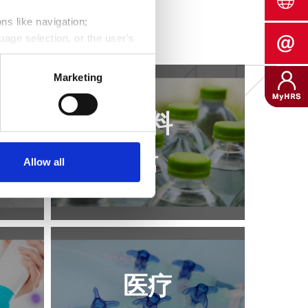
ns like navigation;
uage selection, or the user's
its, average duration of each
Marketing
into the behavior of website
饮料
Data Privacy.
Allow all
案例
医疗