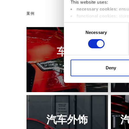
This website uses:
necessary cookies:
ensur
案例
functional cookies:
store
location);
Consent
performance cookies:
co
Necessary
Selection
visit, pages called up in orde
marketing cookies:
enabl
车灯
visitors to better understand 
You can change your preferen
Deny
案例
汽车外饰