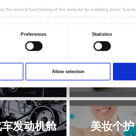
e the normal functioning of the website by enabling basic functio
 information the user has already entered (such as user ID, lang
llect information on the usage of the website, e.g. number of vis
Preferences
Statistics
r to improve the user friendliness of our website;
e web analytics services ("Google Analytics"), giving us insight 
汽车内饰
薄壁包装
their interests and optimize our website.
ce at any moment, by clicking on the corresponding link in the 
Allow selection
案例
案例
汽车发动机舱
美妆个护