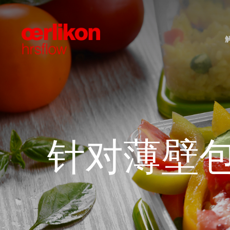
先进的阀针控制
标准热流道系统
车灯
品牌概况
2D-3D技术目录
24/7客户服务
工艺优
FLEX
汽车内
选择欧
PDF
质保
汽车发动机舱
展会活动
可持续发展报告
技术应
社会责
道德准
FLEXflow HRS 电动方案
螺纹系统
Fail S
FLEXf
电动汽车&自动驾驶
薄壁包
用于家族模的FLEXflow HRS
面对面系统
T-Flo
FLEXf
针对薄壁
制器
MSR
热半模
新！GL
家居用品&日用品
饮料
液压版FLEXspeed
叠模
快速换
单喷嘴
HRSc
针阀式整体单喷嘴
快速换