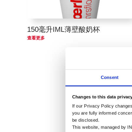
150毫升IML薄壁酸奶杯
查看更多
Consent
Changes to this data privac
If our Privacy Policy changes
you are fully informed conce
be disclosed.
This website, managed by IN