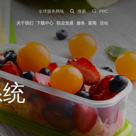
全球服务网络
搜索
PRC
关于我们
下载中心
职业发展
服务
新闻
活动
紧凑型解决方案
汽车外饰
发展历程
资质证书
Italiano
移动出行
Trademarks
专利
English
油缸
Deutsch
园艺
Pa Full Compact
系统
渐变型螺纹喷嘴
Español
紧凑型叠模
中文