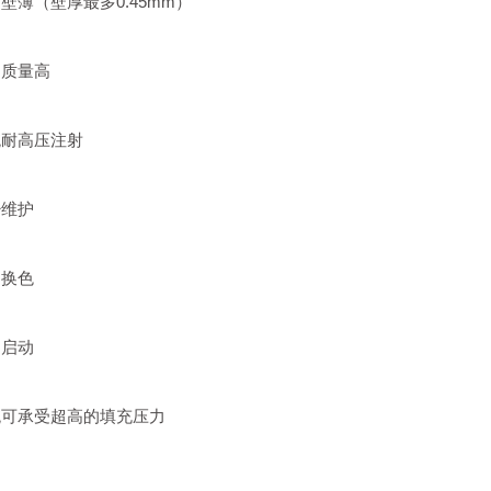
壁薄（壁厚最多0.45mm）
口质量高
统耐高压注射
少维护
速换色
速启动
统可承受超高的填充压力