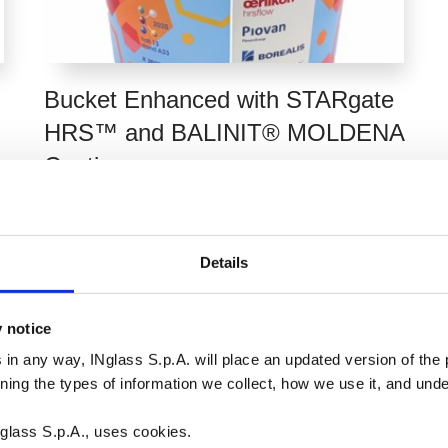
Bucket Enhanced with STARgate
HRS™ and BALINIT® MOLDENA
Coating
查看更多
Details
y notice
 in any way, INglass S.p.A. will place an updated version of the p
rning the types of information we collect, how we use it, and un
glass S.p.A., uses cookies.