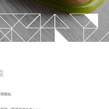
针阀式新概念
STARgate HRS™
益
型周期短