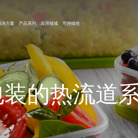
解决方案
产品系列
应用领域
可持续性
化
flow HRS Family伺服针阀系列
饰
瑞康好塑的原因
技术目录
车灯/Glazing
物流&环境
热流道系统
宣传册
培训
多腔热流道系统
用
任
则和231模式
家电
合规
常用信息
afe 保险型
low HRS 伺服针阀热流道系统
Diamond Lux
用于多腔模的热流道系统
装
医疗
w HRS和V-Flow HRS控制器
low One HRS：量产过程中无需控
角度块热流道系统
包装的热流道
OW HRS
多层热流道解决方案
美妆个护
模
ool Evo，无需冷却水路的缸
色