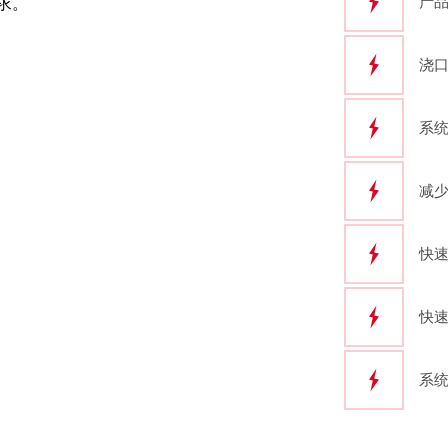
产品
求。
浇
系
减
快
快
系