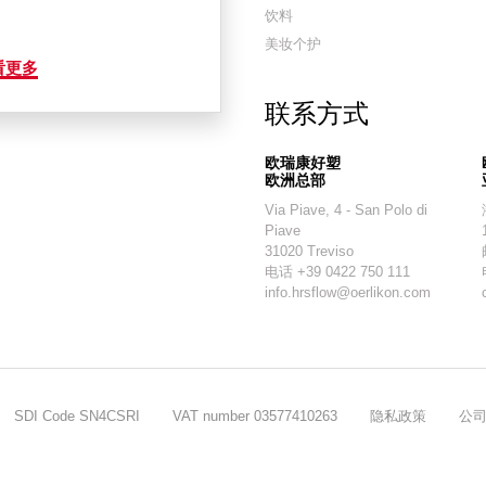
饮料
美妆个护
看更多
联系方式
欧瑞康好塑
欧洲总部
Via Piave, 4 - San Polo di
Piave
31020 Treviso
电话 +39 0422 750 111
info.hrsflow@oerlikon.com
SDI Code SN4CSRI
VAT number 03577410263
隐私政策
公