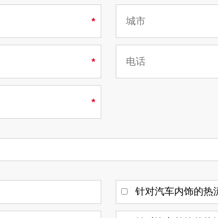
术
势
先进的模拟仿真
薄膜嵌入注塑成型技术
控制器数据集成
应用
流变分析
针对汽车内饰的热