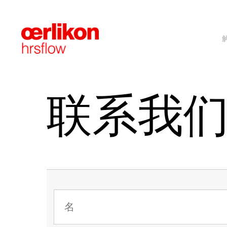
先进的阀针控制
标准热流道系统
车灯
品牌概况
2D-3D技术目录
24/7客户服务
工艺优
FLEX
汽车内
选择欧
PDF
质保
联系我
汽车发动机舱
展会活动
可持续发展报告
技术应
社会责
道德准
FLEXflow HRS 电动方案
螺纹系统
Fail S
FLEXf
电动汽车&自动驾驶
薄壁包
用于家族模的FLEXflow HRS
面对面系统
T-Flo
FLEXf
制器
MSR
热半模
新！GL
家居用品&日用品
饮料
液压版FLEXspeed
叠模
快速换
单喷嘴
HRSc
针阀式整体单喷嘴
快速换