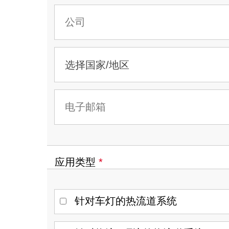
SLM技
控制器
多腔系统
未来趋
T-Flow HRS温控器
新！Up系列喷嘴
V-Flow HRS顺序控制器
FIM 
新！EYEgate HRS解决方案
轻量化
新！TECHflow HRS系列
SA系列
Xd系列叠模系统
应用类型
*
SP和TP系列
针对车灯的热流道系统