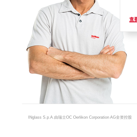
查
INglass S.p.A.由瑞士OC Oerlikon Corporation AG全资控股