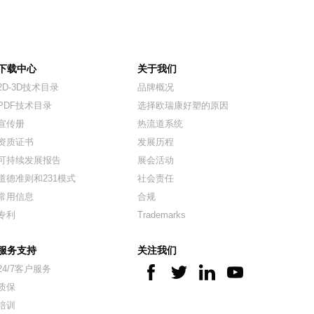
下载中心
关于我们
2D-3D技术目录
品牌概况
PDF技术目录
选择欧瑞康好塑的原因
宣传册
热流道系统
资质证书
发展历程
可持续发展报告
展会活动
道德准则和231模式
社会责任
常用信息
合规
专利
Trademarks
服务支持
关注我们
24/7客户服务
质保
培训