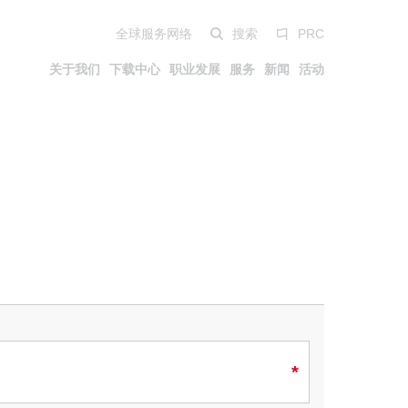
全球服务网络
搜索
PRC
关于我们
下载中心
职业发展
服务
新闻
活动
紧凑型解决方案
汽车外饰
发展历程
资质证书
Italiano
移动出行
Trademarks
专利
English
油缸
Deutsch
园艺
Pa Full Compact
渐变型螺纹喷嘴
Español
紧凑型叠模
中文