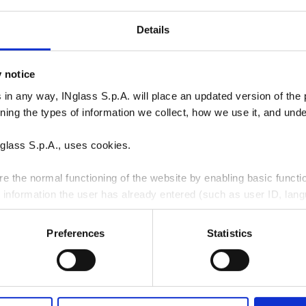
Details
y notice
 in any way, INglass S.p.A. will place an updated version of the p
rning the types of information we collect, how we use it, and un
glass S.p.A., uses cookies.
e the normal functioning of the website by enabling basic functio
 information the user has already entered (such as user ID, lang
llect information on the usage of the website, e.g. number of vis
Preferences
Statistics
r to improve the user friendliness of our website;
e web analytics services ("Google Analytics"), giving us insight 
如果您希望获取我们的产品
their interests and optimize our website.
的联系方式以处理我的请
欢迎订阅我们的新闻
ce at any moment, by clicking on the corresponding link in the 