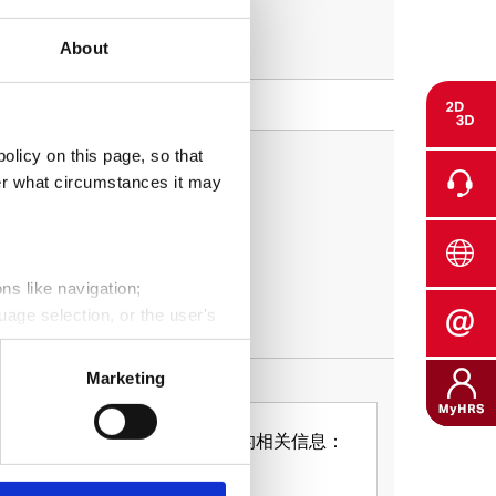
About
olicy on this page, so that
der what circumstances it may
ns like navigation;
uage selection, or the user's
its, average duration of each
Marketing
into the behavior of website
/服务、行动举措、活动及调查的相关信息：
Data Privacy.