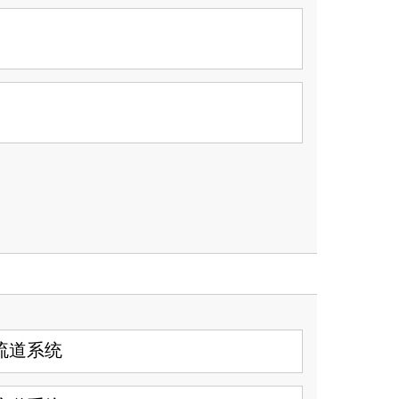
针阀式新概念
STARgate HRS™
流道系统