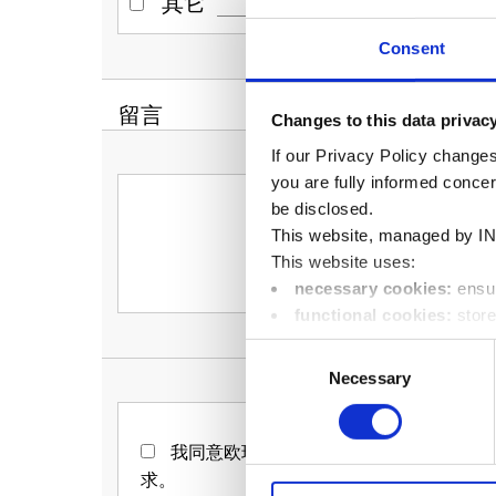
其它
Consent
留言
Changes to this data privac
If our Privacy Policy changes
you are fully informed conce
be disclosed.
This website, managed by IN
This website uses:
necessary cookies:
ensur
functional cookies:
store
location);
Consent
performance cookies:
co
Necessary
Selection
visit, pages called up in orde
marketing cookies:
enabl
visitors to better understand 
我同意欧瑞康好塑依照其
隐私政策
使用我
You can change your preferen
求。