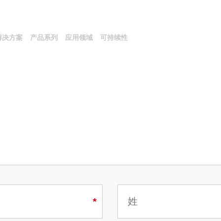
解决方案
产品系列
应用领域
可持续性
化
flow HRS Family伺服针阀系列
饰
瑞康好塑的原因
技术目录
车灯/Glazing
物流&环境
热流道系统
宣传册
培训
多腔热流道系统
们
用
任
则和231模式
家电
合规
常用信息
afe 保险型
low HRS 伺服针阀热流道系统
Diamond Lux
用于多腔模的热流道系统
装
医疗
w HRS和V-Flow HRS控制器
low One HRS：量产过程中无需控
角度块热流道系统
OW HRS
多层热流道解决方案
美妆个护
模
ool Evo，无需冷却水路的缸
色