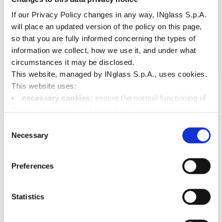
If our Privacy Policy changes in any way, INglass S.p.A.
will place an updated version of the policy on this page,
so that you are fully informed concerning the types of
information we collect, how we use it, and under what
circumstances it may be disclosed.
This website, managed by INglass S.p.A., uses cookies.
车门板
This website uses:
necessary cookies:
ensure the normal functioning of
查看更多
the website by enabling basic functions like navigation;
functional cookies:
store information the user has
Consent
already entered (such as user ID, language selection, or
Necessary
Selection
the user's location);
performance cookies:
collect information on the
Preferences
其它解决方案
usage of the website, e.g. number of visits, average
duration of each visit, pages called up in order to improve
the user friendliness of our website;
Statistics
marketing cookies:
enable web analytics services
("Google Analytics"), giving us insight into the behavior of