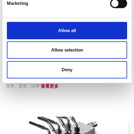
Marketing
website visitors to better understand their interests and
optimize our website.
You can change your preference at any moment, by
clicking on the corresponding link in the Data Privacy.
Allow all
Allow selection
Deny
FLEXflow HRS 电动方案
简单、安全、洁净
查看更多