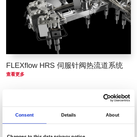
FLEXflow HRS 伺服针阀热流道系统
查看更多
Consent
Details
About
Changes to this data privacy notice