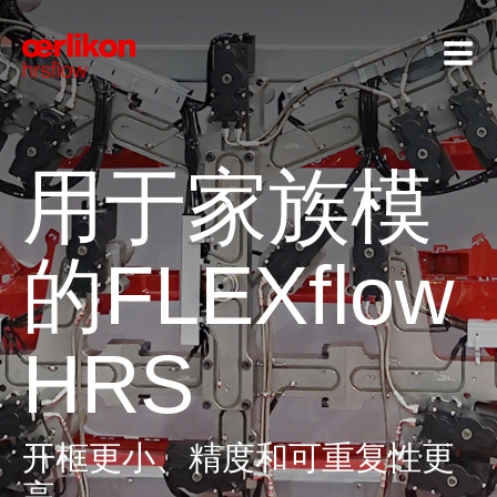
用于家族模
的FLEXflow
HRS
开框更小、精度和可重复性更
高