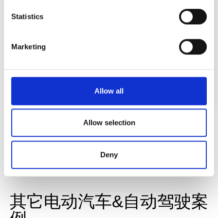
duration of each visit, pages called up in order to improve
the user friendliness of our website;
Statistics
marketing cookies:
enable web analytics services
("Google Analytics"), giving us insight into the behavior of
Marketing
website visitors to better understand their interests and
optimize our website.
You can change your preference at any moment, by
clicking on the corresponding link in the Data Privacy.
Allow all
FIM 薄膜嵌入注塑成型技术
Allow selection
查看更多
Deny
其它电动汽车&自动驾驶案