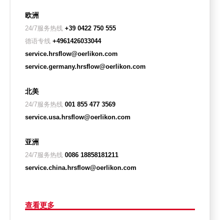
欧洲
24/7服务热线
+39 0422 750 555
德语专线
+4961426033044
service.hrsflow@oerlikon.com
service.germany.hrsflow@oerlikon.com
北美
24/7服务热线
001 855 477 3569
service.usa.hrsflow@oerlikon.com
亚洲
24/7服务热线
0086 18858181211
service.china.hrsflow@oerlikon.com
查看更多