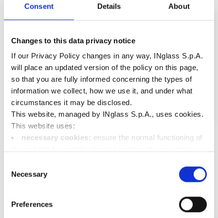
Consent
Details
About
Changes to this data privacy notice
If our Privacy Policy changes in any way, INglass S.p.A.
will place an updated version of the policy on this page,
so that you are fully informed concerning the types of
information we collect, how we use it, and under what
circumstances it may be disclosed.
This website, managed by INglass S.p.A., uses cookies.
This website uses:
FLEXflow HRS 电动方案
necessary cookies:
ensure the normal functioning of
the website by enabling basic functions like navigation;
简单、安全、洁净
查看更多
functional cookies:
store information the user has
Consent
already entered (such as user ID, language selection, or
Necessary
Selection
the user's location);
performance cookies:
collect information on the
Preferences
usage of the website, e.g. number of visits, average