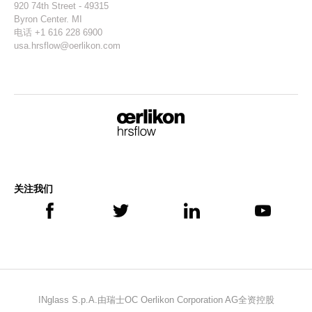
920 74th Street - 49315
Byron Center. MI
电话 +1 616 228 6900
usa.hrsflow@oerlikon.com
关注我们
INglass S.p.A.由瑞士OC Oerlikon Corporation AG全资控股