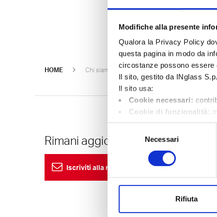
Modifiche alla presente infor
Qualora la Privacy Policy dov
questa pagina in modo da infor
circostanze possono essere 
Oerlikon HR
HOME
Chi siamo
Eventi
Il sito, gestito da INglass S.p
Il sito usa:
Cookie necessari:
contrib
Cookie di funzionalità:
m
selezione della lingua o il pa
Selezione
Cookie di performance:
Rimani aggiornato
Necessari
del
Cu
delle visite, la durata media di
consenso
24
nostro sito;
Iscriviti alla nostra Newsletter
Cookie di marketing:
con
comportamento dei visitatori p
Eur
Le preferenze possono essere
Rifiuta
24/7
750