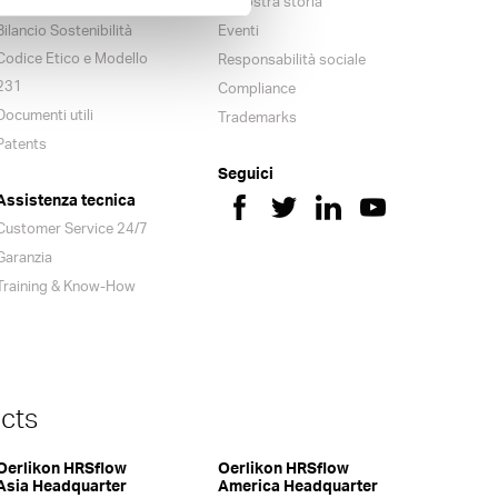
Certificazioni
La nostra storia
Bilancio Sostenibilità
Eventi
Codice Etico e Modello
Responsabilità sociale
231
Compliance
Documenti utili
Trademarks
Patents
Seguici
Assistenza tecnica
Customer Service 24/7
Garanzia
Training & Know-How
cts
Oerlikon HRSflow
Oerlikon HRSflow
Asia Headquarter
America Headquarter