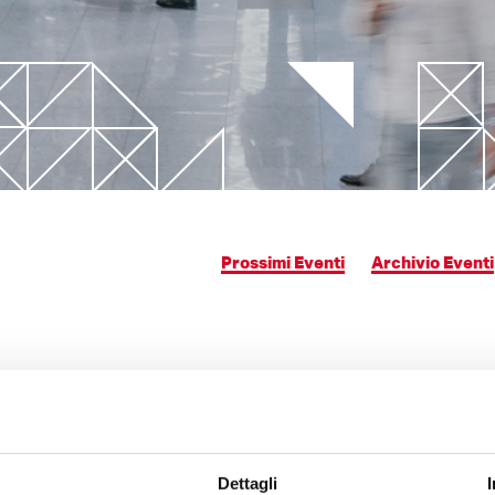
ogia SLM
futuri
Simulazioni avanzate
ecnologia Film Injection
Integrazione dati sulla centr
g
Analisi Reologiche
zioni leggere
Prossimi Eventi
Archivio Eventi
Dettagli