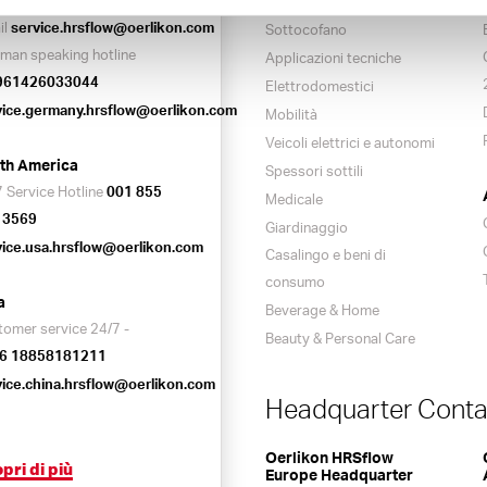
Automotive exterior
il
service.hrsflow@oerlikon.com
Sottocofano
man speaking hotline
Applicazioni tecniche
961426033044
Elettrodomestici
vice.germany.hrsflow@oerlikon.com
Mobilità
Veicoli elettrici e autonomi
th America
Spessori sottili
 Service Hotline
001 855
Medicale
 3569
Giardinaggio
vice.usa.hrsflow@oerlikon.com
Casalingo e beni di
consumo
a
Beverage & Home
tomer service 24/7 -
Beauty & Personal Care
6 18858181211
vice.china.hrsflow@oerlikon.com
Headquarter Conta
Oerlikon HRSflow
pri di più
Europe Headquarter