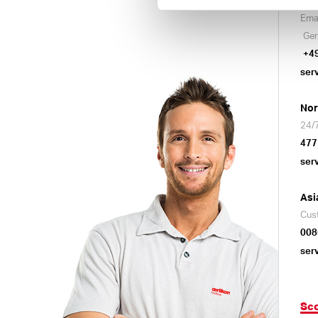
Ema
Ger
+4
ser
Nor
24/7
477
ser
Asi
Cus
008
ser
Sco