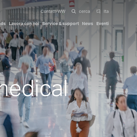
Contatti WW
cerca
Ita
ads
Lavora con noi
Service & support
News
Eventi
al
multi-cavità
Soluzioni Compatte
Automotive exterior
La nostra storia
Certificazioni
Italiano
Mobilità
Trademarks
Patents
English
stampi multi-
Attuatori idraulici
medical
Deutsch
Giardinaggio
n bracci
Serie Iniettori Pa Full Compact
Ugelli avvitati rastremati
Español
Compact Stack Mold
中文