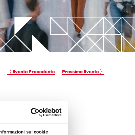
New Valve Gate Concept
alina
STARgate HRS™
〈 Evento Precedente
Prossimo Evento 〉
Informazioni sui cookie