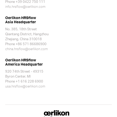
Phone +39 0422 750 111
info.hrsflow@oerlikon.com
Oerlikon HRSflow
Asia Headquarter
No. 385, 18th Street
Qiantang District, Hangzhou
Zhejiang, China 310018
Phone +86 571 86686900
china.hrsflow@oerlikon.com
Oerlikon HRSflow
America Headquarter
920 74th Street - 49315
Byron Center. MI
Phone +1 616 228 6900
usa.hrsflow@oerlikon.com