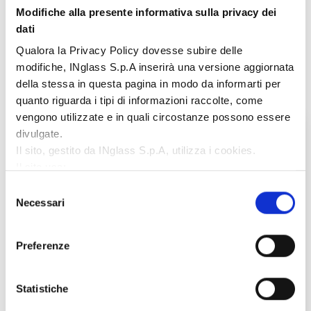
Modifiche alla presente informativa sulla privacy dei
Rimani aggiornato
dati
Qualora la Privacy Policy dovesse subire delle
Iscriviti alla nostra Newsletter
modifiche, INglass S.p.A inserirà una versione aggiornata
della stessa in questa pagina in modo da informarti per
quanto riguarda i tipi di informazioni raccolte, come
vengono utilizzate e in quali circostanze possono essere
Customer Service 24/7
divulgate.
Il sito, gestito da INglass S.p.A, utilizza i cookies.
Il sito usa:
Europe
Cookie necessari:
contribuiscono a rendere fruibile il
Selezione
24/7 Service Hotline
+39 0422 750 555
sito web abilitandone funzionalità di base quali la
Necessari
del
Email
service.hrsflow@oerlikon.com
navigazione;
consenso
German speaking hotline
Cookie di funzionalità:
memorizzano le informazioni
+4961426033044
Preferenze
che l’utente ha già inserito (come ad esempio lo user ID,
service.germany.hrsflow@oerlikon.com
la selezione della lingua o il paese di provenienza);
Cookie di performance:
raccolgono informazioni
Statistiche
North America
sulle modalità di utilizzo del sito web come ad esempio, il