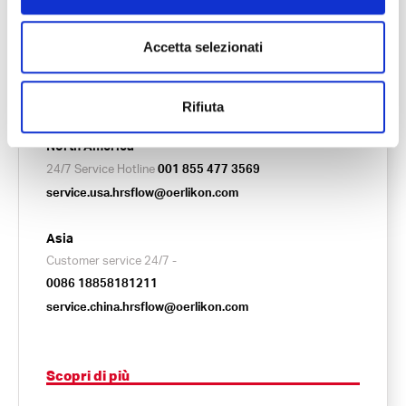
24/7 Service Hotline
+39 0422 750 555
interessi e ottimizzare il sito web.
Email
service.hrsflow@oerlikon.com
Le preferenze possono essere modificate in qualsiasi
Accetta selezionati
German speaking hotline
momento, cliccando sul link corrispondente nella Privacy
+4961426033044
dei Dati.
service.germany.hrsflow@oerlikon.com
Rifiuta
North America
24/7 Service Hotline
001 855 477 3569
service.usa.hrsflow@oerlikon.com
Asia
Customer service 24/7 -
0086 18858181211
service.china.hrsflow@oerlikon.com
Scopri di più