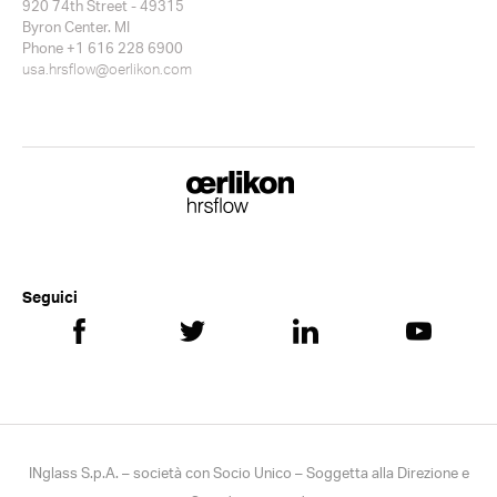
920 74th Street - 49315
Byron Center. MI
Phone +1 616 228 6900
usa.hrsflow@oerlikon.com
Seguici
INglass S.p.A. – società con Socio Unico – Soggetta alla Direzione e