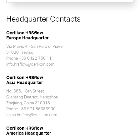
Headquarter Contacts
Oerlikon HRSflow
Europe Headquarter
Via Piave, 4 - San Polo di Piave
31020 Treviso
Phone +39 0422 750 111
info.hrsflow@oerlikon.com
Oerlikon HRSflow
Asia Headquarter
No. 385, 18th Street
Qiantang District, Hangzhou
Zhejiang, China 310018
Phone +86 571 86686900
china.hrsflow@oerlikon.com
Oerlikon HRSflow
America Headquarter