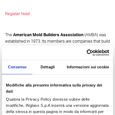
Register Now!
The
American Mold Builders Association
(AMBA) was
established in 1973. Its members are companies that build
molds, tools, and dies for plastic molding applications. The
partners of the association serve and support the mold
manufacturing industry.
Consenso
Dettagli
Informazioni sui cookie
Share
Modifiche alla presente informativa sulla privacy dei
dati
Qualora la Privacy Policy dovesse subire delle
modifiche, INglass S.p.A inserirà una versione aggiornata
della stessa in questa pagina in modo da informarti per