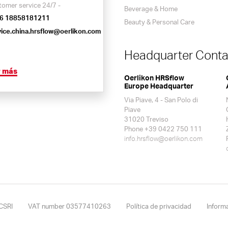
tomer service 24/7 -
Beverage & Home
6 18858181211
Beauty & Personal Care
vice.china.hrsflow@oerlikon.com
Headquarter Conta
r más
Oerlikon HRSflow
Europe Headquarter
Via Piave, 4 - San Polo di
Piave
31020 Treviso
Phone +39 0422 750 111
info.hrsflow@oerlikon.com
CSRI
VAT number 03577410263
Política de privacidad
Inform