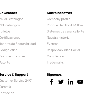
Downloads
Sobre nosotros
2D-3D catálogos
Company profile
PDF catálogos
Por qué Oerlikon HRSflow
Folletos
Sistemas de canal caliente
Certificaciones
Nuestra historia
Reporte de Sostenibilidad
Eventos
Código ético
Responsabilidad Social
Documentos útiles
Compliance
Patents
Trademarks
Service & Support
Síguenos
Customer Service 24/7
Garantía
Formación