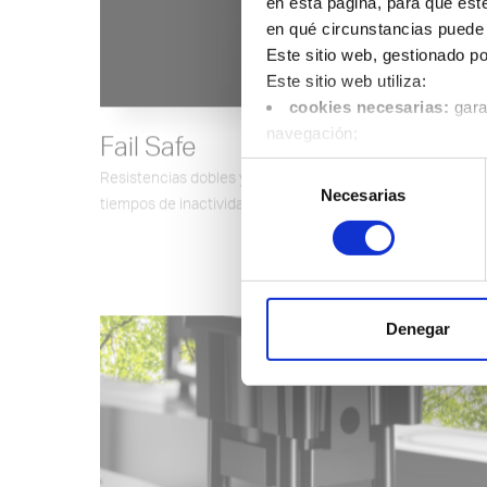
en esta página, para que est
en qué circunstancias puede 
Este sitio web, gestionado po
Este sitio web utiliza:
cookies necesarias:
gara
Fail Safe
navegación;
cookies funcionales:
alm
Resistencias dobles y termopares dobles para evitar los
Selección
idioma o la ubicación del usu
tiempos de inactividad
Ver más
Necesarias
de
cookies de funcionamien
consentimiento
duración media de cada visita
cookies comerciales:
hab
comportamiento de los visita
Puede cambiar sus preferenci
Denegar
datos.