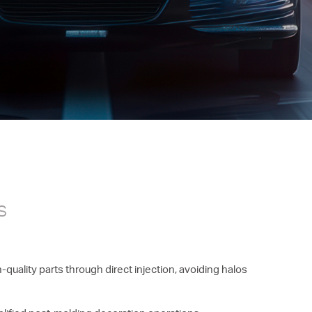
Simulaciones avanzadas
 por
Integración de datos en la unidad
de control
Análisis Reológicos
s
-quality parts through direct injection, avoiding halos