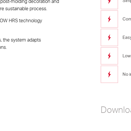
Simp
s post-molding decoration and
re sustainable process.
Com
 GLOW HRS technology
Easy
s, the system adapts
ons.
Low
No i
Downlo