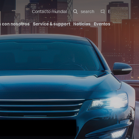
Contacto mundial
search
E
a con nosotros
Service & support
Noticias
Eventos
nte
amiento
unner systems
Exterior del automóvil
Nuestra historia
Certificaciones
Italiano
Movilidad
Trademarks
Patents
English
 multi-cavity
Deutsch
te con
Español
Beauty & Personal Care
zos a más
中文