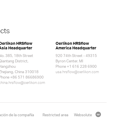
cts
Oerlikon HRSflow
Oerlikon HRSflow
Asia Headquarter
America Headquarter
No. 385, 18th Street
920 74th Street - 49315
Qiantang District,
Byron Center. MI
Hangzhou
Phone +1 616 228 6900
Zhejiang, China 310018
usa.hrsflow@oerlikon.com
Phone +86 571 86686900
china.hrsflow@oerlikon.com
ación de la compañía
Restricted area
Websolute