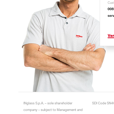
Cus
008
ser
Ve
INglass S.p.A. – sole shareholder
SDI Code SN4
company – subject to Management and