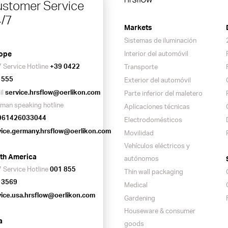
stomer Service
/7
Markets
Sistemas de iluminación
ope
Interior del automóvil
 Service Hotline
+39 0422
Transporte
 555
Exterior del automóvil
il
service.hrsflow@oerlikon.com
Parte inferior del maletero
man speaking hotline
Aplicaciones técnicas
961426033044
Electrodomésticos
vice.germany.hrsflow@oerlikon.com
Movilidad
Vehículos eléctricos y
th America
autónomos
 Service Hotline
001 855
Thin wall packaging
 3569
Medical
vice.usa.hrsflow@oerlikon.com
Gardening
Houseware & consumer
a
goods