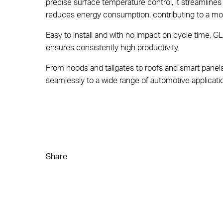
New Valve Gate Concept
precise surface temperature control, it streamline
reduces energy consumption, contributing to a mo
STARgate HRS™
Easy to install and with no impact on cycle time,
ensures consistently high productivity.
From hoods and tailgates to roofs and smart panel
seamlessly to a wide range of automotive applicati
Share