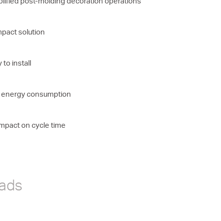
lified post-molding decoration operations
pact solution
 to install
 energy consumption
mpact on cycle time
ads