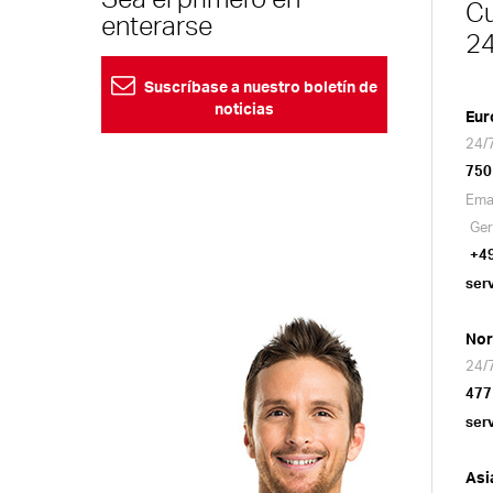
Cu
enterarse
24
Suscríbase a nuestro boletín de
noticias
Eur
24/7
750
Ema
Ger
+4
ser
Nor
24/7
477
ser
Asi