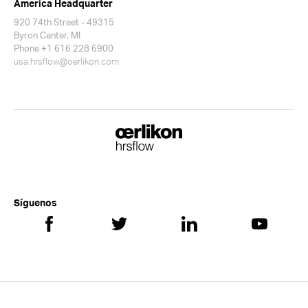
America Headquarter
920 74th Street - 49315
Byron Center. MI
Phone +1 616 228 6900
usa.hrsflow@oerlikon.com
Síguenos