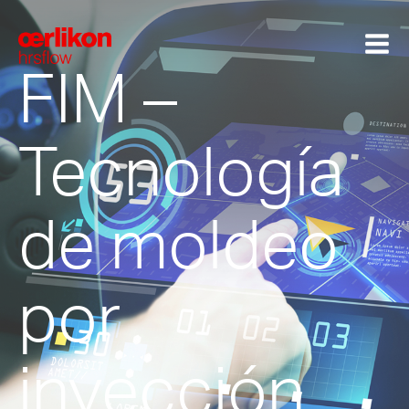
FIM –
Tecnología
de moldeo
por
inyección