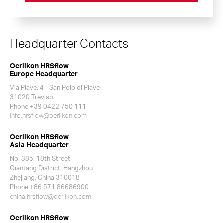
Headquarter Contacts
Oerlikon HRSflow
Europe Headquarter
Via Piave, 4 - San Polo di Piave
31020 Treviso
Phone +39 0422 750 111
info.hrsflow@oerlikon.com
Oerlikon HRSflow
Asia Headquarter
No. 385, 18th Street
Qiantang District, Hangzhou
Zhejiang, China 310018
Phone +86 571 86686900
china.hrsflow@oerlikon.com
Oerlikon HRSflow