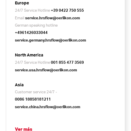
Europe
24/7 Service Hotline
+39 0422 750 555
Email
service.hrsflow@oerlikon.com
German speaking hotline
+4961426033044
service.germany.hrsflow@oerlikon.com
North America
24/7 Service Hotline
001 855 477 3569
service.usa.hrsflow@oerlikon.com
Asia
Customer service 24/7 -
0086 18858181211
service.china.hrsflow@oerlikon.com
Ver más