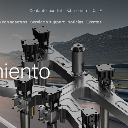
Contacto mundial
search
E
a con nosotros
Service & support
Noticias
Eventos
nte
amiento
unner systems
Exterior del automóvil
Nuestra historia
Certificaciones
Italiano
miento
Movilidad
Trademarks
Patents
English
 multi-cavity
Deutsch
te con
Español
Beauty & Personal Care
zos a más
中文