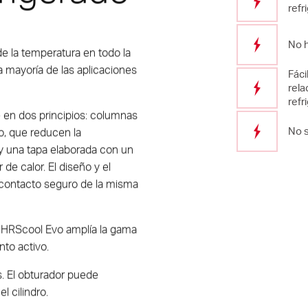
refr
No h
e la temperatura en todo la
la mayoría de las aplicaciones
Fáci
rela
refr
e en dos principios: columnas
o, que reducen la
No s
, y una tapa elaborada con un
e calor. El diseño y el
 contacto seguro de la misma
 HRScool Evo amplía la gama
nto activo.
s. El obturador puede
l cilindro.