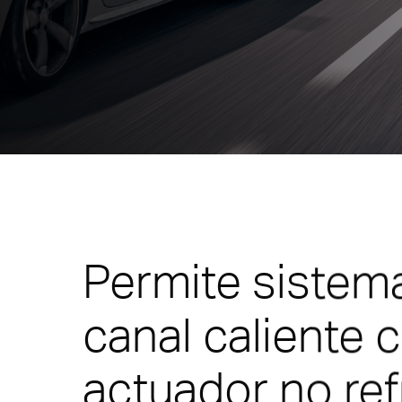
La T
Unidad con control
T-Flow Thermal Control Unit
Soluciones compactas
Multi-
V-Flow HRS Sequential Control Unit
Cilindros hidráulicos
NEW! Up
Serie de inyectores Pa Full
NEW! E
Compact
NEW! T
Tapered Screwed-in Nozzles
Serie S
Permite sistem
Molde sándwich compacto
Xd Stac
canal caliente 
SP and 
actuador no ref