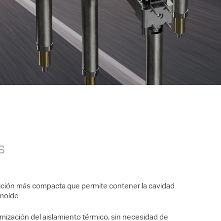
Simulaciones avanzadas
 por
Integración de datos en la unidad
de control
Análisis Reológicos
s
ción más compacta que permite contener la cavidad
 molde
mización del aislamiento térmico, sin necesidad de