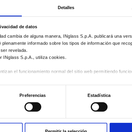
Detalles
es
ivacidad de datos
idad cambia de alguna manera, INglass S.p.A. publicará una versi
é plenamente informado sobre los tipos de información que reco
ser revelada.
r INglass S.p.A., utiliza cookies.
ntizan el funcionamiento normal del sitio web permitiendo funci
acenan información que el usuario ya ha introducido (como el ID
ario);
Preferencias
Estadística
to:
recopilan información sobre el uso del sitio web, por ejempl
, páginas consultadas, con el fin de mejorar la facilidad de uso 
ilitan servicios de análisis web («Google Analytics»), que permi
ntes del sitio web para comprender mejor sus intereses y optimiz
T-Flow HRS and V-Flow HRS
as en cualquier momento, haciendo clic en el enlace correspond
Temperature and sequential control units
Permitir la selección
Ver más