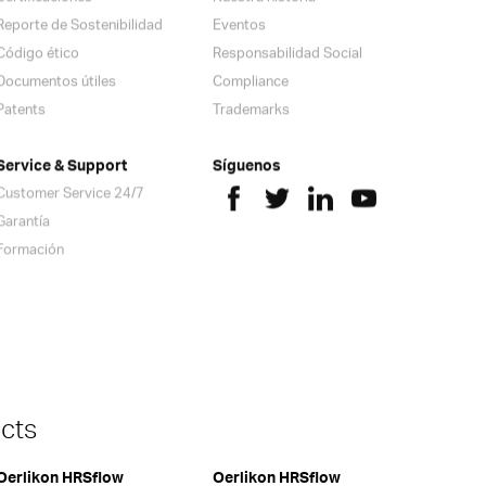
Reporte de Sostenibilidad
Eventos
Código ético
Responsabilidad Social
Documentos útiles
Compliance
Patents
Trademarks
Service & Support
Síguenos
Customer Service 24/7
Garantía
Formación
cts
Oerlikon HRSflow
Oerlikon HRSflow