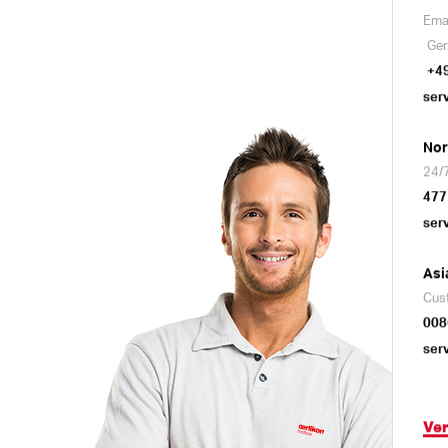
Ema
Ger
+4
ser
Nor
24/7
477
ser
Asi
Cus
008
ser
Ve