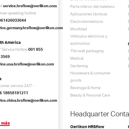
il
service.hrsflow@oerlikon.com
Parte inferior del maletero
man speaking hotline
Aplicaciones técnicas
961426033044
Electrodomésticos
vice.germany.hrsflow@oerlikon.com
Movilidad
Vehículos eléctricos y
th America
autónomos
 Service Hotline
001 855
Thin wall packaging
 3569
Medical
vice.usa.hrsflow@oerlikon.com
Gardening
Houseware & consumer
a
goods
tomer service 24/7 -
Beverage & Home
6 18858181211
Beauty & Personal Care
vice.china.hrsflow@oerlikon.com
Headquarter Conta
r más
Oerlikon HRSflow