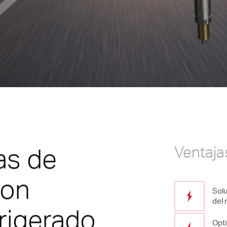
ecnología SLM
cavity systems
Futuras tendencias
 Nozzle Series
FIM – Tecnología de moldeo
inyección con película
YEgate HRS Solution
Lightweight applications
ECHflow HRS Line
A
as de
Ventaja
k Mold
con
TP Series
Solu
del
rigerado
Opti