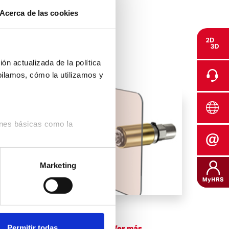
Acerca de las cookies
ón actualizada de la política
pilamos, cómo la utilizamos y
ones básicas como la
 de usuario, la selección de
Marketing
o, número de visitas,
de nuestro sitio web;
ten conocer el
ar nuestro sitio web.
NEW! GLOW HRS
iente de la Privacidad de
No halos. Even with direct injection.
Permitir todas
Ver más