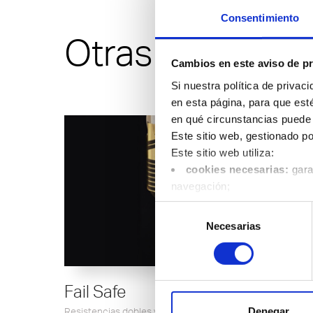
Consentimiento
Otras solucion
Cambios en este aviso de pr
Si nuestra política de privac
en esta página, para que est
en qué circunstancias puede 
Este sitio web, gestionado po
Este sitio web utiliza:
cookies necesarias:
gara
navegación;
cookies funcionales:
alm
Selección
idioma o la ubicación del usu
Necesarias
de
cookies de funcionamien
consentimiento
duración media de cada visita
cookies comerciales:
hab
comportamiento de los visita
Fail Safe
Puede cambiar sus preferenci
Resistencias dobles y termopares dobles para evitar los
Denegar