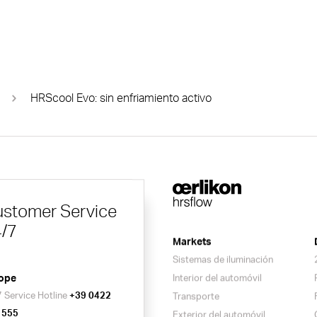
HRScool Evo: sin enfriamiento activo
stomer Service
/7
Markets
Sistemas de iluminación
ope
Interior del automóvil
 Service Hotline
+39 0422
Transporte
 555
Exterior del automóvil