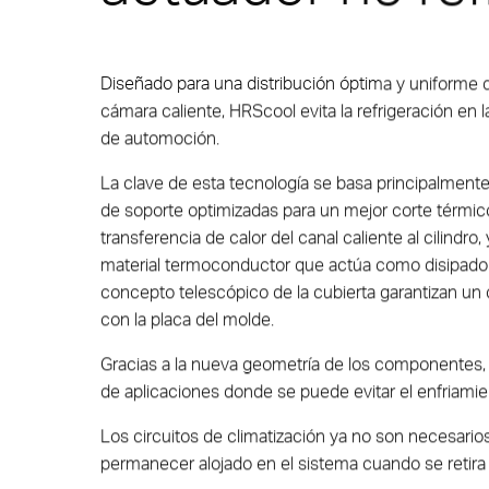
New Valve Gate Concept
STARgate HRS™
Diseñado para una distribución óptima y uniforme d
cámara caliente, HRScool evita la refrigeración en 
de automoción.
La clave de esta tecnología se basa principalment
de soporte optimizadas para un mejor corte térmic
transferencia de calor del canal caliente al cilindro
material termoconductor que actúa como disipador d
concepto telescópico de la cubierta garantizan un
con la placa del molde.
Gracias a la nueva geometría de los componentes,
de aplicaciones donde se puede evitar el enfriamie
Los circuitos de climatización ya no son necesario
permanecer alojado en el sistema cuando se retira e