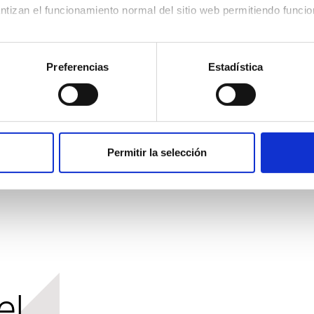
ntizan el funcionamiento normal del sitio web permitiendo funci
acenan información que el usuario ya ha introducido (como el ID
ario);
Preferencias
Estadística
to:
recopilan información sobre el uso del sitio web, por ejempl
, páginas consultadas, con el fin de mejorar la facilidad de uso 
ilitan servicios de análisis web («Google Analytics»), que permi
ntes del sitio web para comprender mejor sus intereses y optimiz
as en cualquier momento, haciendo clic en el enlace correspond
Permitir la selección
el