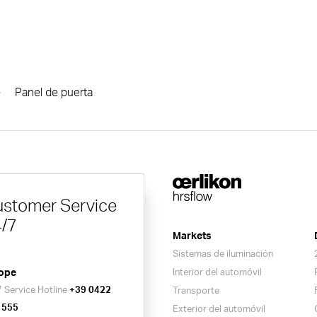
Panel de puerta
stomer Service
/7
Markets
Sistemas de iluminación
ope
Interior del automóvil
 Service Hotline
+39 0422
Transporte
 555
Exterior del automóvil