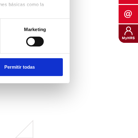
ones básicas como la
 de usuario, la selección de
Marketing
o, número de visitas,
de nuestro sitio web;
ten conocer el
ar nuestro sitio web.
iente de la Privacidad de
Permitir todas