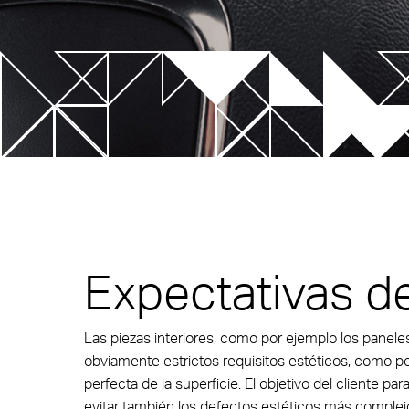
La T
Unidad con control
T-Flow Thermal Control Unit
Soluciones compactas
Multi-
V-Flow HRS Sequential Control Unit
Cilindros hidráulicos
NEW! Up
Serie de inyectores Pa Full
NEW! E
Compact
NEW! T
Tapered Screwed-in Nozzles
Serie S
Expectativas de
Molde sándwich compacto
Xd Stac
SP and 
Las piezas interiores, como por ejemplo los panele
obviamente estrictos requisitos estéticos, como p
perfecta de la superficie. El objetivo del cliente par
evitar también los defectos estéticos más complej