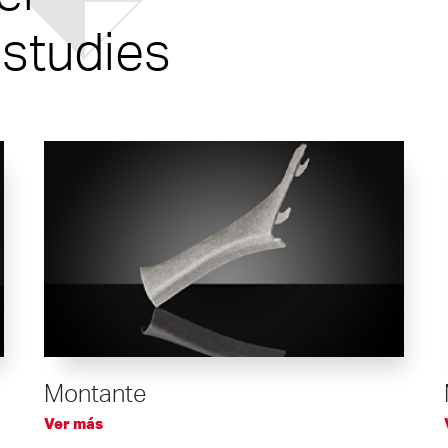
 studies
Montante
Ver más