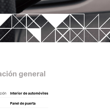
Simulaciones avanzadas
 por
Integración de datos en la unidad
de control
Análisis Reológicos
ación general
ción
Interior de automóviles
Panel de puerta