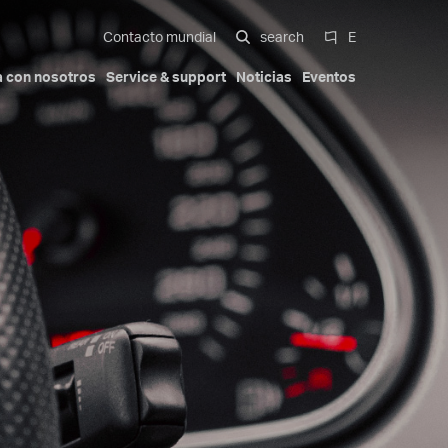
Contacto mundial
search
E
a con nosotros
Service & support
Noticias
Eventos
nte
amiento
unner systems
Exterior del automóvil
Nuestra historia
Certificaciones
Italiano
Movilidad
Trademarks
Patents
English
 multi-cavity
Deutsch
te con
Español
Beauty & Personal Care
zos a más
中文