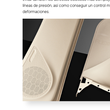
New Valve Gate Concept
líneas de presión, así como conseguir un control m
deformaciones.
STARgate HRS™