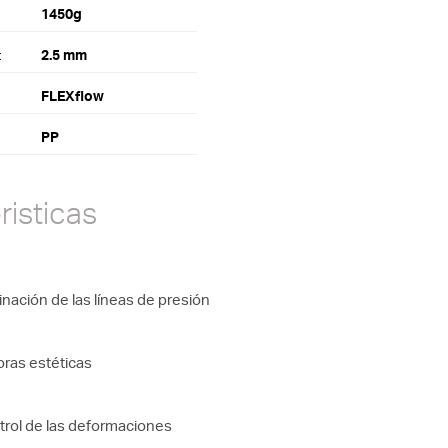
1450g
:
2.5 mm
FLEXflow
PP
risticas
inación de las líneas de presión
ras estéticas
rol de las deformaciones