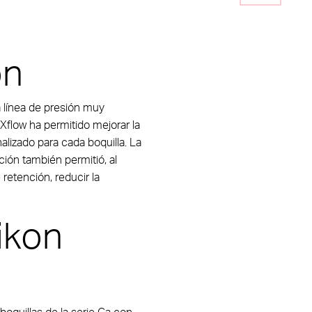
ón
a línea de presión muy
EXflow ha permitido mejorar la
alizado para cada boquilla. La
ción también permitió, al
 retención, reducir la
ikon