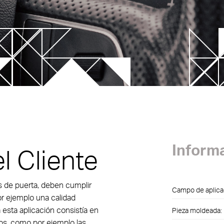
ecnología SLM
cavity systems
Futuras tendencias
 Nozzle Series
FIM – Tecnología de moldeo
inyección con película
YEgate HRS Solution
Lightweight applications
ECHflow HRS Line
A
Inform
l Cliente
k Mold
TP Series
s de puerta, deben cumplir
Campo de aplica
or ejemplo una calidad
a esta aplicación consistía en
Pieza moldeada:
os, como por ejemplo las