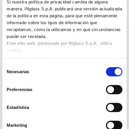
Suscríbase a nuestro boletín de noticias
Si nuestra política de privacidad cambia de alguna
manera, INglass S.p.A. publicará una versión actualizada
de la política en esta página, para que esté plenamente
informado sobre los tipos de información que
Customer Service 24/7
recopilamos, cómo la utilizamos y en qué circunstancias
puede ser revelada.
Este sitio web, gestionado por INglass S.p.A., utiliza
Europe
cookies.
24/7 Service Hotline
+39 0422 750 555
Este sitio web utiliza:
Email
service.hrsflow@oerlikon.com
cookies necesarias:
garantizan el funcionamiento
Selección
German speaking hotline
normal del sitio web permitiendo funciones básicas como
Necesarias
de
+4961426033044
la navegación;
consentimiento
service.germany.hrsflow@oerlikon.com
cookies funcionales:
almacenan información que el
Preferencias
usuario ya ha introducido (como el ID de usuario, la
selección de idioma o la ubicación del usuario);
North America
cookies de funcionamiento:
recopilan información
24/7 Service Hotline
001 855 477 3569
Estadística
sobre el uso del sitio web, por ejemplo, número de
service.usa.hrsflow@oerlikon.com
visitas, duración media de cada visita, páginas
Marketing
consultadas, con el fin de mejorar la facilidad de uso de
Asia