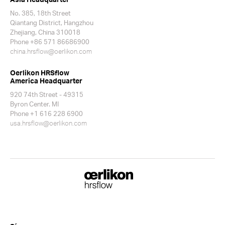
No. 385, 18th Street
Qiantang District, Hangzhou
Zhejiang, China 310018
Phone +86 571 86686900
china.hrsflow@oerlikon.com
Oerlikon HRSflow
America Headquarter
920 74th Street - 49315
Byron Center. MI
Phone +1 616 228 6900
usa.hrsflow@oerlikon.com