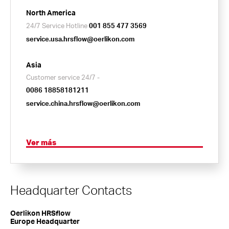
North America
24/7 Service Hotline
001 855 477 3569
service.usa.hrsflow@oerlikon.com
Asia
Customer service 24/7 -
0086 18858181211
service.china.hrsflow@oerlikon.com
Ver más
Headquarter Contacts
Oerlikon HRSflow
Europe Headquarter