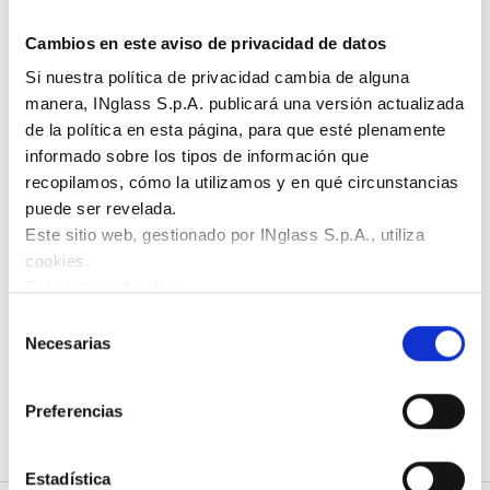
afirma, “Nuestra expansión en Italia nos permite
permanecer cerca de nuestros socios europeos, y seguir
Cambios en este aviso de privacidad de datos
proporcionando y probando soluciones innovadoras en
Si nuestra política de privacidad cambia de alguna
nuestras instalaciones. Estamos comprometidos a ofrecer
manera, INglass S.p.A. publicará una versión actualizada
a los clientes la más alta tecnología y habilidades
de la política en esta página, para que esté plenamente
profesionales y a servir a nuestros clientes europeos de
informado sobre los tipos de información que
forma cercana y sostenible”.
recopilamos, cómo la utilizamos y en qué circunstancias
puede ser revelada.
Este sitio web, gestionado por INglass S.p.A., utiliza
Share
cookies.
Este sitio web utiliza:
cookies necesarias:
garantizan el funcionamiento
Selección
normal del sitio web permitiendo funciones básicas como
Necesarias
de
la navegación;
consentimiento
Nueva planta en San Polo di
cookies funcionales:
almacenan información que el
HOME
Noticias
Preferencias
usuario ya ha introducido (como el ID de usuario, la
Piave
selección de idioma o la ubicación del usuario);
cookies de funcionamiento:
recopilan información
Estadística