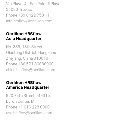
Via Piave, 4 - San Polo di Piave
31020 Treviso
Phone +39 0422 750 111
info.hrsflow@oerlikon.com
Oerlikon HRSflow
Asia Headquarter
No. 385, 18th Street
Qiantang District, Hangzhou
Zhejiang, China 310018
Phone +86 571 86686900
china.hrsflow@oerlikon.com
Oerlikon HRSflow
America Headquarter
920 74th Street - 49315
Byron Center. MI
Phone +1 616 228 6900
usa.hrsflow@oerlikon.com