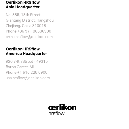
Oerlikon HRSflow
Asia Headquarter
No. 385, 18th Street
Qiantang District, Hangzhou
Zhejiang, China 310018
Phone +86 571 86686900
china.hrsflow@oerlikon.com
Oerlikon HRSflow
America Headquarter
920 74th Street - 49315
Byron Center. MI
Phone +1 616 228 6900
usa.hrsflow@oerlikon.com