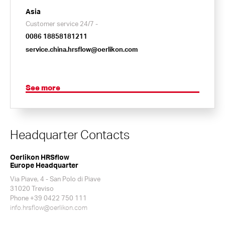
Asia
Customer service 24/7 -
0086 18858181211
service.china.hrsflow@oerlikon.com
See more
Headquarter Contacts
Oerlikon HRSflow
Europe Headquarter
Via Piave, 4 - San Polo di Piave
31020 Treviso
Phone +39 0422 750 111
info.hrsflow@oerlikon.com