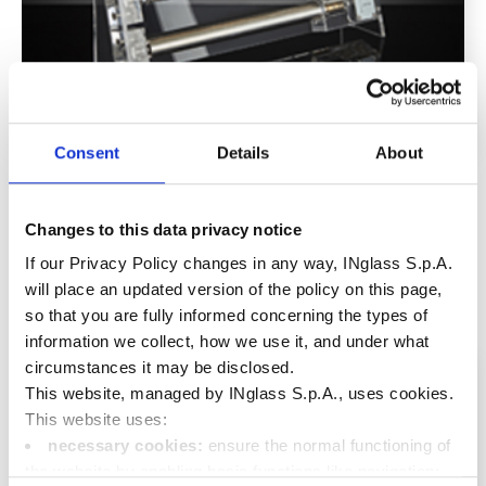
Consent
Details
About
Série de injetores Pa Full Compact
A série compacta de bicos para câmaras quentes
See more
Changes to this data privacy notice
If our Privacy Policy changes in any way, INglass S.p.A.
will place an updated version of the policy on this page,
so that you are fully informed concerning the types of
information we collect, how we use it, and under what
circumstances it may be disclosed.
This website, managed by INglass S.p.A., uses cookies.
This website uses:
necessary cookies:
ensure the normal functioning of
the website by enabling basic functions like navigation;